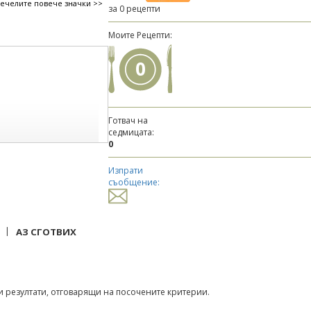
печелите повече значки >>
за 0 рецепти
Моите Рецепти:
0
Готвач на
седмицата:
0
Изпрати
съобщение:
|
АЗ СГОТВИХ
 резултати, отговарящи на посочените критерии.