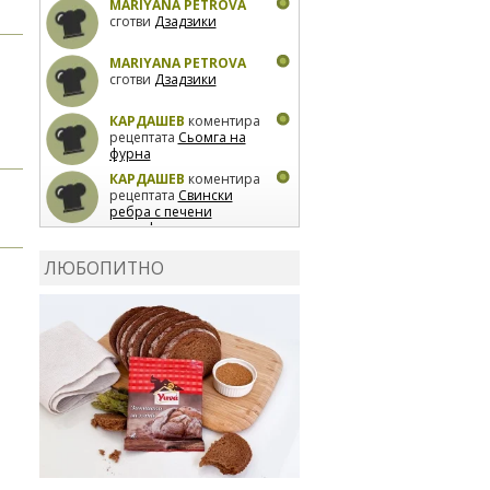
MARIYANA PETROVA
сготви
Дзадзики
MARIYANA PETROVA
сготви
Дзадзики
КАРДАШЕВ
коментира
рецептата
Сьомга на
фурна
КАРДАШЕВ
коментира
рецептата
Свински
ребра с печени
картофи
ВЛАДИМИРА
сготви
Пилешко с бяло вино и
ЛЮБОПИТНО
лимон
MARINA_VITA
коментира рецептата
Киноа със зеленчуци