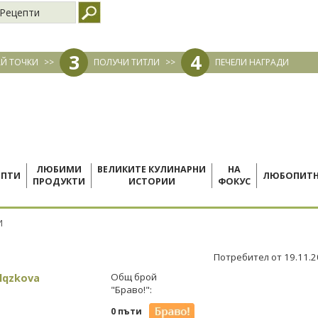
Рецепти
3
4
Й ТОЧКИ
>>
ПОЛУЧИ ТИТЛИ
>>
ПЕЧЕЛИ НАГРАДИ
ЛЮБИМИ
ВЕЛИКИТЕ КУЛИНАРНИ
НА
ЕПТИ
ЛЮБОПИТ
ПРОДУКТИ
ИСТОРИИ
ФОКУС
И
Потребител от 19.11.
lqzkova
Общ брой
"Браво!":
0 пъти