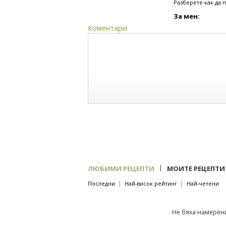
Разберете как да 
За мен:
Коментари
|
ЛЮБИМИ РЕЦЕПТИ
МОИТЕ РЕЦЕПТИ
|
|
Последни
Най-висок рейтинг
Най-четени
Не бяха намерени