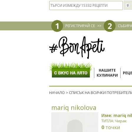
1
2
РЕГИСТРИРАЙ СЕ
>>
СЪБИРА
НАШИТЕ
РЕЦ
КУЛИНАРИ
НАЧАЛО
>
СПИСЪК НА ВСИЧКИ ПОТРЕБИТЕЛ
mariq nikolova
Име: mariq ni
ТИТЛА: Чирак
0
точки