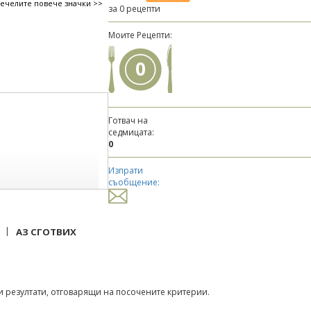
печелите повече значки >>
за 0 рецепти
Моите Рецепти:
0
Готвач на
седмицата:
0
Изпрати
съобщение:
|
АЗ СГОТВИХ
 резултати, отговарящи на посочените критерии.