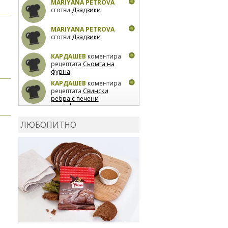
MARIYANA PETROVA
сготви
Дзадзики
MARIYANA PETROVA
сготви
Дзадзики
КАРДАШЕВ
коментира
рецептата
Сьомга на
фурна
КАРДАШЕВ
коментира
рецептата
Свински
ребра с печени
картофи
ВЛАДИМИРА
сготви
Пилешко с бяло вино и
ЛЮБОПИТНО
лимон
MARINA_VITA
коментира рецептата
Киноа със зеленчуци