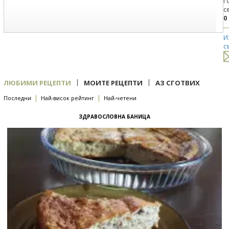
Г
с
0
И
с
|
|
ЛЮБИМИ РЕЦЕПТИ
МОИТЕ РЕЦЕПТИ
АЗ СГОТВИХ
|
|
Последни
Най-висок рейтинг
Най-четени
ЗДРАВОСЛОВНА БАНИЦА