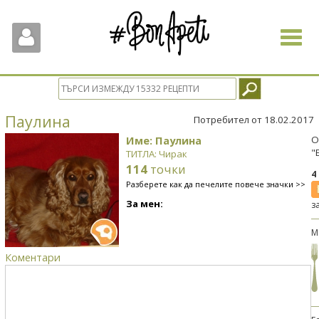
Toggle
navigat
Паулина
Потребител от 18.02.2017
Име: Паулина
О
"
ТИТЛА: Чирак
114
точки
4
Разберете как да печелите повече значки >>
За мен:
з
М
Коментари