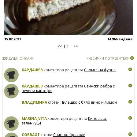
15.02.2017
14 966 видяна
<<
1
>>
233
ДУШИ ОНЛАЙН
>>ВСИЧКИ ПОТРЕБИТЕЛИ
КАРДАШЕВ
коментира рецептата
Сьомга на фурна
КАРДАШЕВ
коментира рецептата
Свински ребра с
печени картофи
ВЛАДИМИРА
сготви
Пилешко с бяло вино и лимон
MARINA_VITA
коментира рецептата
Киноа със
зеленчуци
COBRAGT
сготви
Свинско брачоле