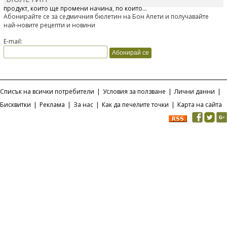
продукт, който ще промени начина, по който...
Абонирайте се за седмичния бюлетин на Бон Апети и получавайте
най-новите рецепти и новини
E-mail:
Списък на всички потребители
|
Условия за ползване
|
Лични данни
|
Бисквитки
|
Реклама
|
За нас
|
Как да печелите точки
|
Карта на сайта