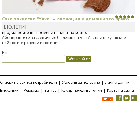
Суха закваска "Yuva" – иновация в домашното приго...
БЮЛЕТИН
Отскоро Лесафр България стартира предлагането на изцяло нов
продукт, който ще промени начина, по който...
Абонирайте се за седмичния бюлетин на Бон Апети и получавайте
най-новите рецепти и новини
E-mail:
Списък на всички потребители
|
Условия за ползване
|
Лични данни
|
Бисквитки
|
Реклама
|
За нас
|
Как да печелите точки
|
Карта на сайта