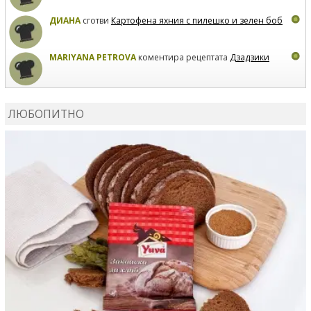
ДИАНА
сготви
Картофена яхния с пилешко и зелен боб
MARIYANA PETROVA
коментира рецептата
Дзадзики
MARIYANA PETROVA
сготви
Дзадзики
ЛЮБОПИТНО
MARIYANA PETROVA
сготви
Дзадзики