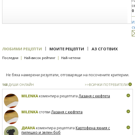
Г
с
0
И
с
|
|
ЛЮБИМИ РЕЦЕПТИ
МОИТЕ РЕЦЕПТИ
АЗ СГОТВИХ
|
|
Последни
Най-висок рейтинг
Най-четени
Не бяха намерени резултати, отговарящи на посочените критерии.
168
ДУШИ ОНЛАЙН
>>ВСИЧКИ ПОТРЕБИТЕЛИ
MILENKA
коментира рецептата
Лазаня с кюфтета
MILENKA
сготви
Лазаня с кюфтета
ДИАНА
коментира рецептата
Картофена яхния с
пилешко и зелен боб