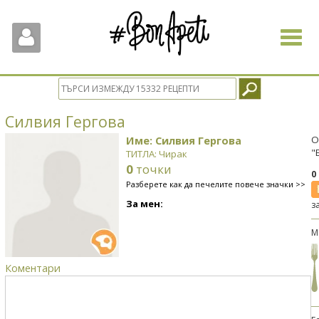
Toggle
navigat
Силвия Гергова
Име: Силвия Гергова
О
"
ТИТЛА: Чирак
0
точки
0
Разберете как да печелите повече значки >>
За мен:
з
М
Коментари