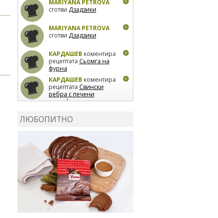
MARIYANA PETROVA
сготви
Дзадзики
MARIYANA PETROVA
сготви
Дзадзики
КАРДАШЕВ
коментира
рецептата
Сьомга на
фурна
КАРДАШЕВ
коментира
рецептата
Свински
ребра с печени
картофи
ВЛАДИМИРА
сготви
Пилешко с бяло вино и
ЛЮБОПИТНО
лимон
MARINA_VITA
коментира рецептата
Киноа със зеленчуци