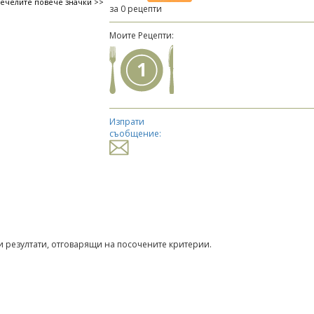
печелите повече значки >>
за 0 рецепти
Моите Рецепти:
1
Изпрати
съобщение:
 резултати, отговарящи на посочените критерии.