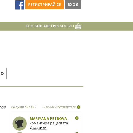
РЕГИСТРИРАЙ СЕ
ВХОД
КЪМ
БОН АПЕТИ
МАГАЗИН
НО
2025
275
ДУШИ ОНЛАЙН
>>ВСИЧКИ ПОТРЕБИТЕЛИ
MARIYANA PETROVA
коментира рецептата
Дзадзики