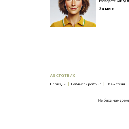
Разберете как да 
За мен:
АЗ СГОТВИХ
|
|
Последни
Най-висок рейтинг
Най-четени
Не бяха намерени