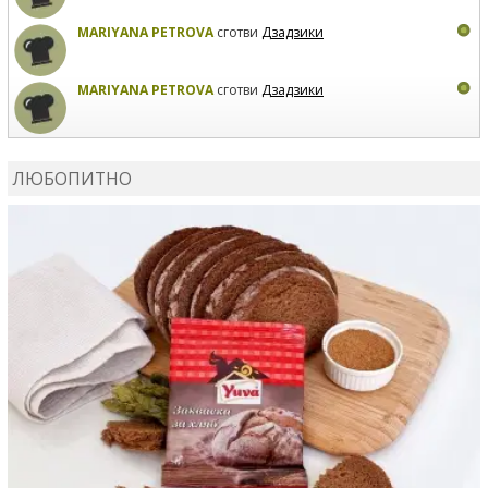
MARIYANA PETROVA
сготви
Дзадзики
MARIYANA PETROVA
сготви
Дзадзики
КАРДАШЕВ
коментира рецептата
Сьомга на фурна
ЛЮБОПИТНО
КАРДАШЕВ
коментира рецептата
Свински ребра с
печени картофи