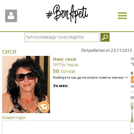
Toggle
navigat
сиси
Потребител от 23.11.2013
Име: сиси
О
"
ТИТЛА: Чирак
50
точки
0
Разберете как да печелите повече значки >>
За мен:
з
М
Коментари