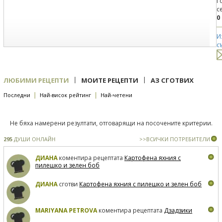
Г
с
0
И
с
|
|
ЛЮБИМИ РЕЦЕПТИ
МОИТЕ РЕЦЕПТИ
АЗ СГОТВИХ
|
|
Последни
Най-висок рейтинг
Най-четени
Не бяха намерени резултати, отговарящи на посочените критерии.
295
ДУШИ ОНЛАЙН
>>ВСИЧКИ ПОТРЕБИТЕЛИ
ДИАНА
коментира рецептата
Картофена яхния с
пилешко и зелен боб
ДИАНА
сготви
Картофена яхния с пилешко и зелен боб
MARIYANA PETROVA
коментира рецептата
Дзадзики