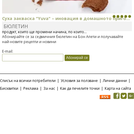
Суха закваска "Yuva" – иновация в домашното приго...
БЮЛЕТИН
Отскоро Лесафр България стартира предлагането на изцяло нов
продукт, който ще промени начина, по който...
Абонирайте се за седмичния бюлетин на Бон Апети и получавайте
най-новите рецепти и новини
E-mail:
Списък на всички потребители
|
Условия за ползване
|
Лични данни
|
Бисквитки
|
Реклама
|
За нас
|
Как да печелите точки
|
Карта на сайта