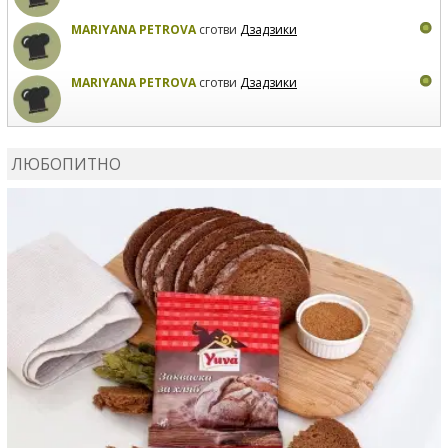
MARIYANA PETROVA
сготви
Дзадзики
MARIYANA PETROVA
сготви
Дзадзики
КАРДАШЕВ
коментира рецептата
Сьомга на фурна
ЛЮБОПИТНО
КАРДАШЕВ
коментира рецептата
Свински ребра с
печени картофи