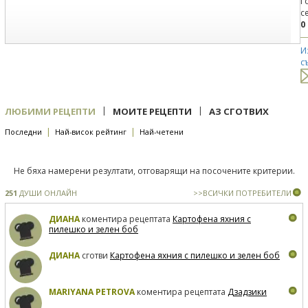
Г
с
0
И
с
|
|
ЛЮБИМИ РЕЦЕПТИ
МОИТЕ РЕЦЕПТИ
АЗ СГОТВИХ
|
|
Последни
Най-висок рейтинг
Най-четени
Не бяха намерени резултати, отговарящи на посочените критерии.
251
ДУШИ ОНЛАЙН
>>ВСИЧКИ ПОТРЕБИТЕЛИ
ДИАНА
коментира рецептата
Картофена яхния с
пилешко и зелен боб
ДИАНА
сготви
Картофена яхния с пилешко и зелен боб
MARIYANA PETROVA
коментира рецептата
Дзадзики