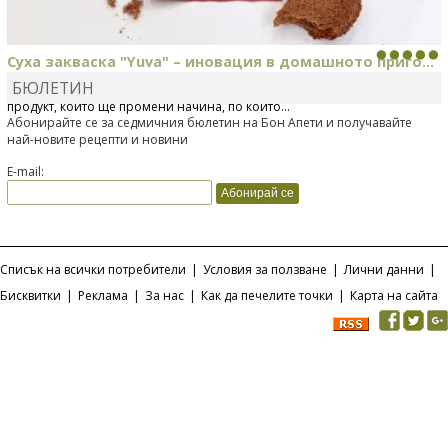
Суха закваска "Yuva" – иновация в домашното приго...
БЮЛЕТИН
Отскоро Лесафр България стартира предлагането на изцяло нов
продукт, който ще промени начина, по който...
Абонирайте се за седмичния бюлетин на Бон Апети и получавайте
най-новите рецепти и новини
E-mail:
Списък на всички потребители
|
Условия за ползване
|
Лични данни
|
Бисквитки
|
Реклама
|
За нас
|
Как да печелите точки
|
Карта на сайта