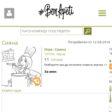
Toggle
navigat
Сияна
Потребител от 12.04.2016
Име: Сияна
О
"
ТИТЛА: Чирак
11
точки
0
Разберете как да печелите повече значки >>
За мен:
з
М
Коментари