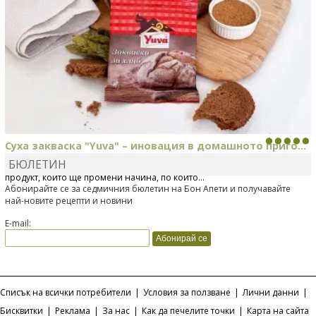
Суха закваска "Yuva" – иновация в домашното приго...
БЮЛЕТИН
Отскоро Лесафр България стартира предлагането на изцяло нов
продукт, който ще промени начина, по който...
Абонирайте се за седмичния бюлетин на Бон Апети и получавайте
най-новите рецепти и новини
E-mail:
Списък на всички потребители
|
Условия за ползване
|
Лични данни
|
Бисквитки
|
Реклама
|
За нас
|
Как да печелите точки
|
Карта на сайта