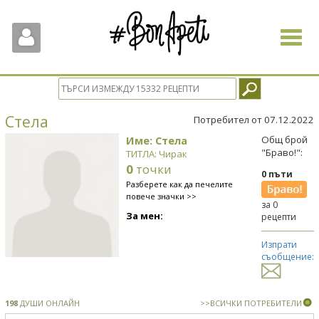
Toggle
navigat
Стела
Потребител от 07.12.2022
Име: Стела
Общ брой
"Браво!":
ТИТЛА: Чирак
0
точки
0 пъти
Разберете как да печелите
повече значки >>
за 0
За мен:
рецепти
Изпрати
съобщение:
198
ДУШИ ОНЛАЙН
>>ВСИЧКИ ПОТРЕБИТЕЛИ