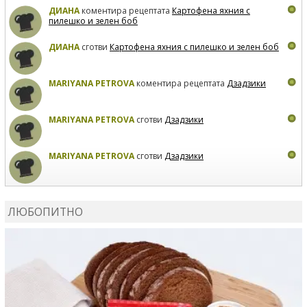
ДИАНА
коментира рецептата
Картофена яхния с
пилешко и зелен боб
ДИАНА
сготви
Картофена яхния с пилешко и зелен боб
MARIYANA PETROVA
коментира рецептата
Дзадзики
MARIYANA PETROVA
сготви
Дзадзики
MARIYANA PETROVA
сготви
Дзадзики
КАРДАШЕВ
коментира рецептата
Сьомга на фурна
ЛЮБОПИТНО
КАРДАШЕВ
коментира рецептата
Свински ребра с
печени картофи