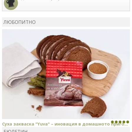
MARIYANA PETROVA
коментира рецептата
Дзадзики
ЛЮБОПИТНО
MARIYANA PETROVA
сготви
Дзадзики
Суха закваска "Yuva" – иновация в домашното приго...
БЮЛЕТИН