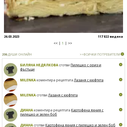
26.03.2023
117 822 видяна
<<
1
>>
206
ДУШИ ОНЛАЙН
>>ВСИЧКИ ПОТРЕБИТЕЛИ
БИЛЯНА НЕДЯЛКОВА
сготви
Пилешко с ориз и
фъстъци
MILENKA
коментира рецептата
Лазаня с кюфтета
MILENKA
сготви
Лазаня с кюфтета
ДИАНА
коментира рецептата
Картофена яхния с
пилешко и зелен боб
ДИАНА
сготви
Картофена яхния с пилешко и зелен боб