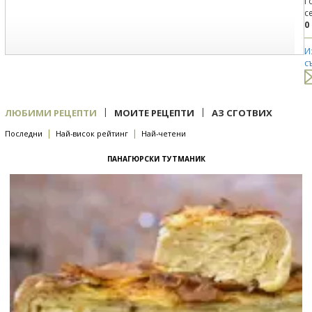
Г
с
0
И
с
|
|
ЛЮБИМИ РЕЦЕПТИ
МОИТЕ РЕЦЕПТИ
АЗ СГОТВИХ
|
|
Последни
Най-висок рейтинг
Най-четени
ПАНАГЮРСКИ ТУТМАНИК