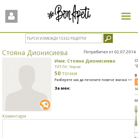
Toggle
navigat
Стояна Дионисиева
Потребител от 02.07.2014
Име: Стояна Дионисиева
О
"
ТИТЛА: Чирак
50
точки
0
Разберете как да печелите повече значки >>
За мен:
з
М
Коментари