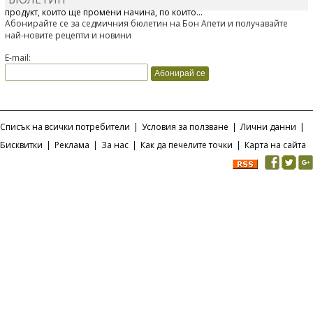
Отскоро Лесафр България стартира предлагането на изцяло нов
продукт, който ще промени начина, по който...
Абонирайте се за седмичния бюлетин на Бон Апети и получавайте
най-новите рецепти и новини
E-mail:
Списък на всички потребители
|
Условия за ползване
|
Лични данни
|
Бисквитки
|
Реклама
|
За нас
|
Как да печелите точки
|
Карта на сайта