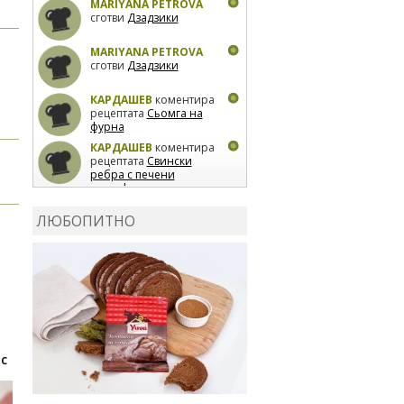
MARIYANA PETROVA
сготви
Дзадзики
MARIYANA PETROVA
сготви
Дзадзики
КАРДАШЕВ
коментира
рецептата
Сьомга на
фурна
КАРДАШЕВ
коментира
рецептата
Свински
ребра с печени
картофи
ВЛАДИМИРА
сготви
Пилешко с бяло вино и
ЛЮБОПИТНО
лимон
MARINA_VITA
коментира рецептата
Киноа със зеленчуци
 С