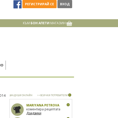
РЕГИСТРИРАЙ СЕ
ВХОД
КЪМ
БОН АПЕТИ
МАГАЗИН
НО
2014
211
ДУШИ ОНЛАЙН
>>ВСИЧКИ ПОТРЕБИТЕЛИ
MARIYANA PETROVA
коментира рецептата
Дзадзики