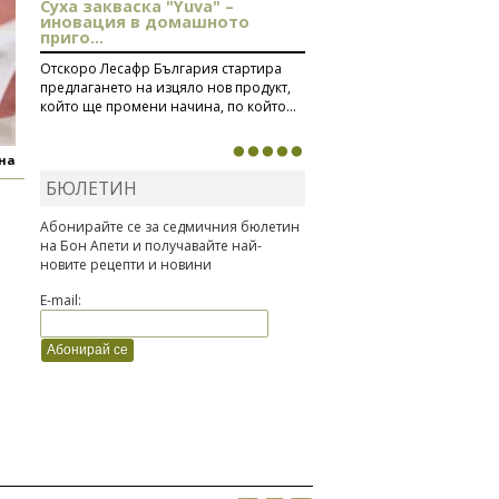
Суха закваска "Yuva" –
иновация в домашното
приго...
Отскоро Лесафр България стартира
предлагането на изцяло нов продукт,
който ще промени начина, по който...
яна
БЮЛЕТИН
Абонирайте се за седмичния бюлетин
на Бон Апети и получавайте най-
новите рецепти и новини
E-mail: