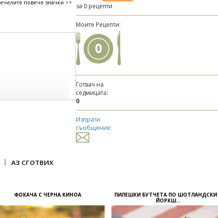
печелите повече значки >>
за 0 рецепти
Моите Рецепти:
0
Готвач на
седмицата:
0
Изпрати
съобщение:
|
АЗ СГОТВИХ
ФОКАЧА С ЧЕРНА КИНОА
ПИЛЕШКИ БУТЧЕТА ПО ШОТЛАНДСКИ
ЙОРКШ...