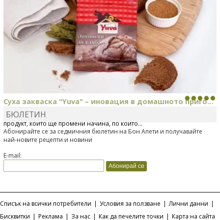
Суха закваска "Yuva" – иновация в домашното приго...
БЮЛЕТИН
Отскоро Лесафр България стартира предлагането на изцяло нов
продукт, който ще промени начина, по който...
Абонирайте се за седмичния бюлетин на Бон Апети и получавайте
най-новите рецепти и новини
E-mail:
Списък на всички потребители
|
Условия за ползване
|
Лични данни
|
Бисквитки
|
Реклама
|
За нас
|
Как да печелите точки
|
Карта на сайта