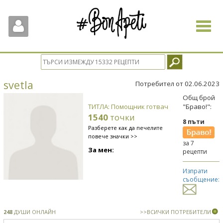
Toggle
navigat
svetla
Потребител от 02.06.2023
Общ брой
ТИТЛА: Помощник готвач
"Браво!":
1540
точки
8 пъти
Разберете как да печелите
повече значки >>
за 7
За мен:
рецепти
Изпрати
съобщение:
248
ДУШИ ОНЛАЙН
>>ВСИЧКИ ПОТРЕБИТЕЛИ