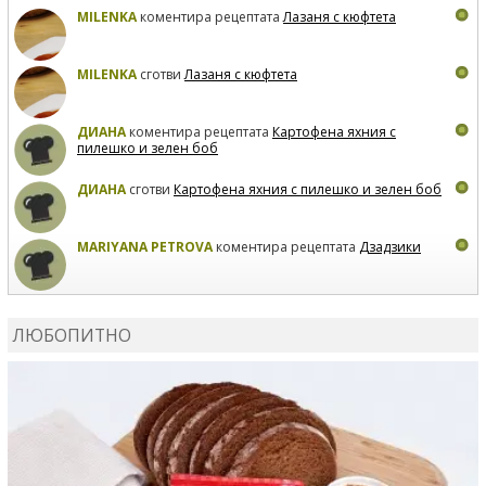
MILENKA
коментира рецептата
Лазаня с кюфтета
MILENKA
сготви
Лазаня с кюфтета
ДИАНА
коментира рецептата
Картофена яхния с
пилешко и зелен боб
ДИАНА
сготви
Картофена яхния с пилешко и зелен боб
MARIYANA PETROVA
коментира рецептата
Дзадзики
MARIYANA PETROVA
сготви
Дзадзики
ЛЮБОПИТНО
MARIYANA PETROVA
сготви
Дзадзики