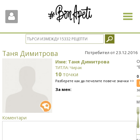
Toggle
navigat
Таня Димитрова
Потребител от 23.12.2016
Име: Таня Димитрова
О
"
ТИТЛА: Чирак
10
точки
0
Разберете как да печелите повече значки >>
За мен:
з
М
Коментари