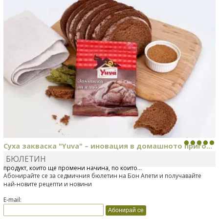
Суха закваска "Yuva" – иновация в домашното приго...
БЮЛЕТИН
Отскоро Лесафр България стартира предлагането на изцяло нов
продукт, който ще промени начина, по който...
Абонирайте се за седмичния бюлетин на Бон Апети и получавайте
най-новите рецепти и новини
E-mail: