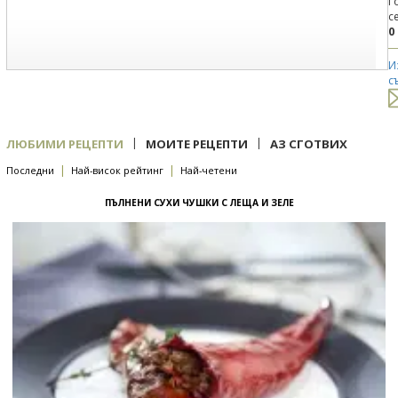
Г
с
0
И
с
|
|
ЛЮБИМИ РЕЦЕПТИ
МОИТЕ РЕЦЕПТИ
АЗ СГОТВИХ
|
|
Последни
Най-висок рейтинг
Най-четени
ПЪЛНЕНИ СУХИ ЧУШКИ С ЛЕЩА И ЗЕЛЕ