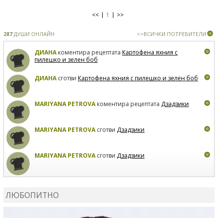
<<
1
>>
287
ДУШИ ОНЛАЙН
>>ВСИЧКИ ПОТРЕБИТЕЛИ
ДИАНА
коментира рецептата
Картофена яхния с
пилешко и зелен боб
ДИАНА
сготви
Картофена яхния с пилешко и зелен боб
MARIYANA PETROVA
коментира рецептата
Дзадзики
MARIYANA PETROVA
сготви
Дзадзики
MARIYANA PETROVA
сготви
Дзадзики
КАРДАШЕВ
коментира рецептата
Сьомга на фурна
ЛЮБОПИТНО
КАРДАШЕВ
коментира рецептата
Свински ребра с
печени картофи