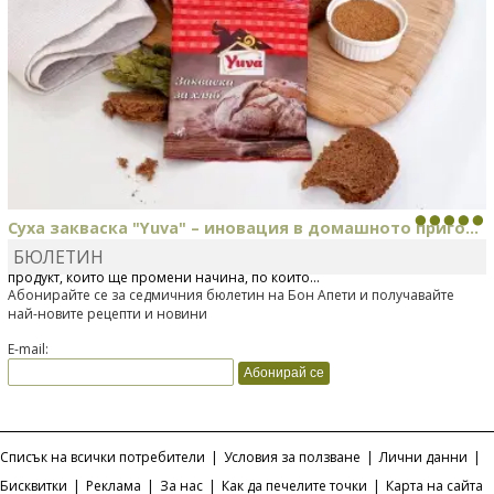
Суха закваска "Yuva" – иновация в домашното приго...
БЮЛЕТИН
Отскоро Лесафр България стартира предлагането на изцяло нов
продукт, който ще промени начина, по който...
Абонирайте се за седмичния бюлетин на Бон Апети и получавайте
най-новите рецепти и новини
E-mail:
Списък на всички потребители
|
Условия за ползване
|
Лични данни
|
Бисквитки
|
Реклама
|
За нас
|
Как да печелите точки
|
Карта на сайта