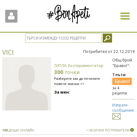
Toggle
navigat
VICI
Потребител от 22.12.2019
Общ брой
ТИТЛА: Експериментатор
"Браво!":
300
точки
7 пъти
Разберете как да печелите
повече значки >>
за 4
За мен:
рецепти
Изпрати
съобщение:
199
ДУШИ ОНЛАЙН
>>ВСИЧКИ ПОТРЕБИТЕЛИ