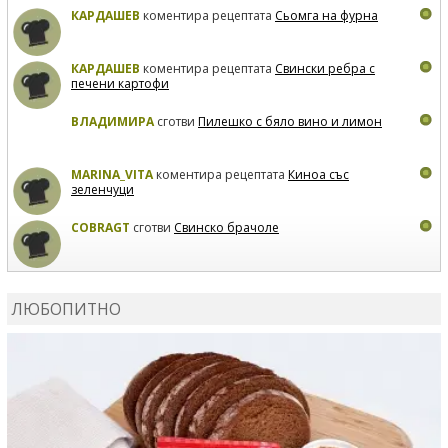
КАРДАШЕВ
коментира рецептата
Сьомга на фурна
КАРДАШЕВ
коментира рецептата
Свински ребра с
печени картофи
ВЛАДИМИРА
сготви
Пилешко с бяло вино и лимон
MARINA_VITA
коментира рецептата
Киноа със
зеленчуци
COBRAGT
сготви
Свинско брачоле
EVTEDI
сготви
Печени свински ребра
ЛЮБОПИТНО
DANKOLOVA
сготви
Фокача със синьо сирене, лук и
орехи