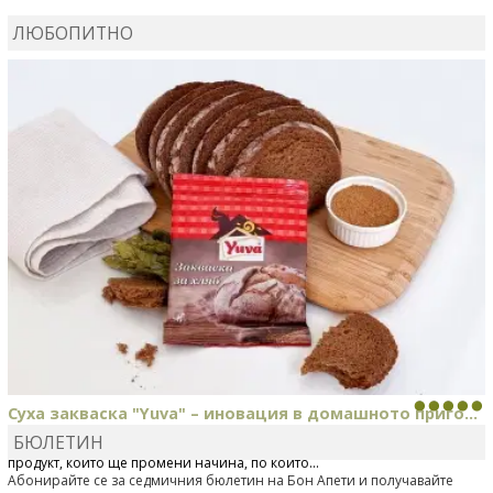
КАРДАШЕВ
коментира рецептата
Сьомга на фурна
ЛЮБОПИТНО
КАРДАШЕВ
коментира рецептата
Свински ребра с
печени картофи
Суха закваска "Yuva" – иновация в домашното приго...
БЮЛЕТИН
Отскоро Лесафр България стартира предлагането на изцяло нов
продукт, който ще промени начина, по който...
Абонирайте се за седмичния бюлетин на Бон Апети и получавайте