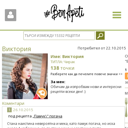
Toggle
navigat
Виктория
Потребител от 22.10.2015
Име: Виктория
О
"
ТИТЛА: Чирак
138
точки
1
Разберете как да печелите повече значки >>
За мен:
з
Обичам да изпробвам нови и интересни
рецепти всеки ден! :)
М
Коментари
1
26.10.2015
под рецепта
„Памук\" погача
Стана наистина невероятна и мека, като памук погача, но иска