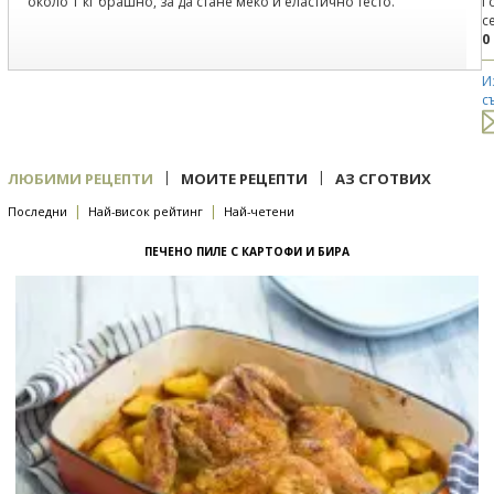
около 1 кг брашно, за да стане меко и еластично тесто.
Г
с
0
И
с
|
|
ЛЮБИМИ РЕЦЕПТИ
МОИТЕ РЕЦЕПТИ
АЗ СГОТВИХ
|
|
Последни
Най-висок рейтинг
Най-четени
ПЕЧЕНО ПИЛЕ С КАРТОФИ И БИРА