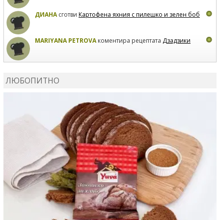
ДИАНА
сготви
Картофена яхния с пилешко и зелен боб
MARIYANA PETROVA
коментира рецептата
Дзадзики
MARIYANA PETROVA
сготви
Дзадзики
ЛЮБОПИТНО
MARIYANA PETROVA
сготви
Дзадзики