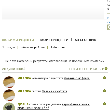
Г
с
0
И
с
|
|
ЛЮБИМИ РЕЦЕПТИ
МОИТЕ РЕЦЕПТИ
АЗ СГОТВИХ
|
|
Последни
Най-висок рейтинг
Най-четени
Не бяха намерени резултати, отговарящи на посочените критерии.
290
ДУШИ ОНЛАЙН
>>ВСИЧКИ ПОТРЕБИТЕЛИ
MILENKA
коментира рецептата
Лазаня с кюфтета
MILENKA
сготви
Лазаня с кюфтета
ДИАНА
коментира рецептата
Картофена яхния с
пилешко и зелен боб