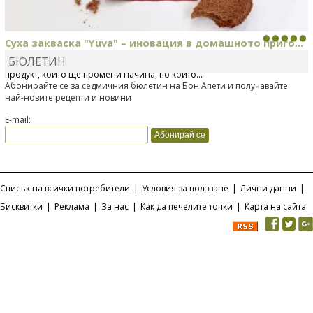
Суха закваска "Yuva" – иновация в домашното приго...
БЮЛЕТИН
Отскоро Лесафр България стартира предлагането на изцяло нов
продукт, който ще промени начина, по който...
Абонирайте се за седмичния бюлетин на Бон Апети и получавайте
най-новите рецепти и новини
E-mail:
Списък на всички потребители
|
Условия за ползване
|
Лични данни
|
Бисквитки
|
Реклама
|
За нас
|
Как да печелите точки
|
Карта на сайта