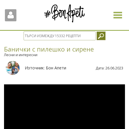
Toggle
navigat
Банички с пилешко и сирене
Лесни и интересни
Източник:
Бон Апети
Дата:
26.06.2023