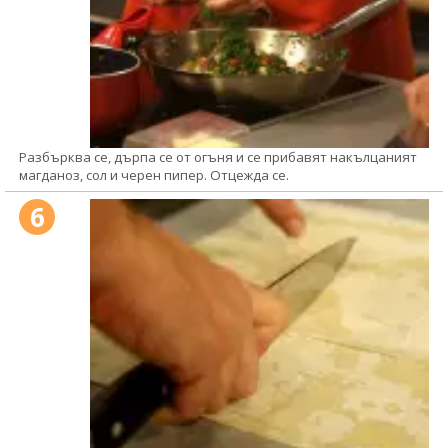
Разбърква се, дърпа се от огъня и се прибавят накълцаният
магданоз, сол и черен пипер. Отцежда се.
6