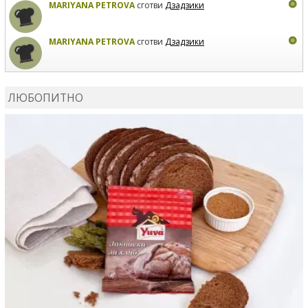
MARIYANA PETROVA
сготви
Дзадзики
MARIYANA PETROVA
сготви
Дзадзики
КАРДАШЕВ
коментира рецептата
Сьомга на фурна
ЛЮБОПИТНО
КАРДАШЕВ
коментира рецептата
Свински ребра с
печени картофи