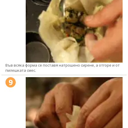
Във всяка форма се поставя натрошено сирене, а отгоре и от
пилешката смес.
9