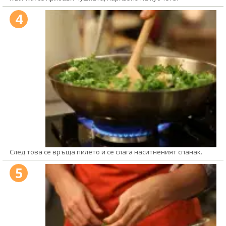
4
След това се връща пилето и се слага наситненият спанак.
5