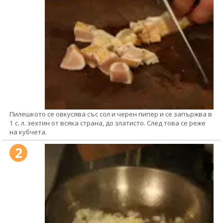
Пилешкото се овкусява със сол и черен пипер и се запържва в
1 с. л. зехтин от всяка страна, до златисто. След това се реже
на кубчета.
2