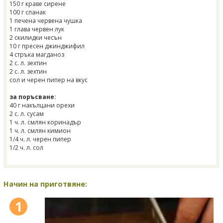
150 г краве сирене
100 г спанак
1 печена червена чушка
1 глава червен лук
2 скилидки чесън
10 г пресен джинджифил
4 стръка магданоз
2 с. л. зехтин
2 с. л. зехтин
сол и черен пипер на вкус
за поръсване:
40 г накълцани орехи
2 с. л. сусам
1 ч. л. смлян коринадър
1 ч. л. смлян кимион
1/4 ч. л. черен пипер
1/2 ч. л. сол
Начин на приготвяне:
1