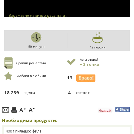
Зареждане на видео рецептата ...
50 минути
12 порции
Аз сготвих!
Сравни рецептата
+ 3 точки
Добави в любими
13
18 239
4
видяна
сготвена
Необходими продукти:
400 г пилешко филе