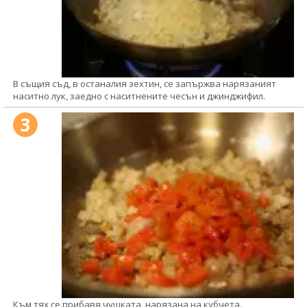
В същия съд, в останалия зехтин, се запържва нарязаният
наситно лук, заедно с наситнените чесън и джинджифил.
3
Към тях се прибавя чушката, нарязана на кубчета.