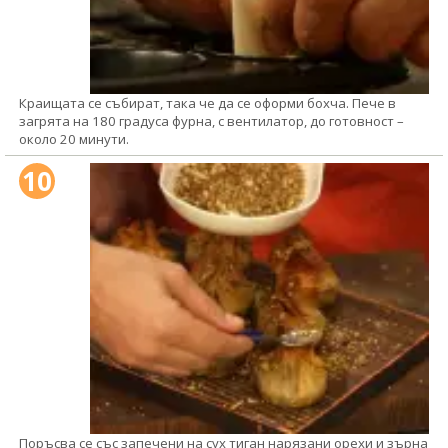
Краищата се събират, така че да се оформи бохча. Пече в
загрята на 180 градуса фурна, с вентилатор, до готовност –
около 20 минути.
10
Поръсва се със запечени на сух тиган нарязани орехи и зърна