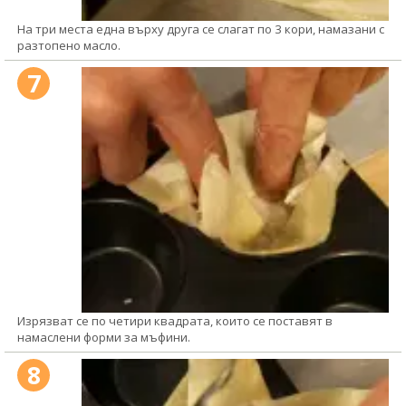
На три места една върху друга се слагат по 3 кори, намазани с
разтопено масло.
7
Изрязват се по четири квадрата, които се поставят в
намаслени форми за мъфини.
8