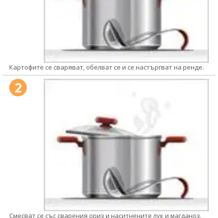
Картофите се сваряват, обелват се и се настъргват на ренде.
2
Смесват се със сварения ориз и наситнените лук и магданоз.