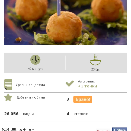
40 минути
20 бр.
Аз сготвих!
Сравни рецептата
+ 3 точки
Добави в любими
3
26 056
4
видяна
сготвена