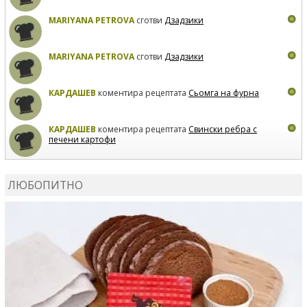
MARIYANA PETROVA
сготви
Дзадзики
MARIYANA PETROVA
сготви
Дзадзики
КАРДАШЕВ
коментира рецептата
Сьомга на фурна
КАРДАШЕВ
коментира рецептата
Свински ребра с
печени картофи
ВЛАДИМИРА
сготви
Пилешко с бяло вино и лимон
ЛЮБОПИТНО
MARINA_VITA
коментира рецептата
Киноа със
зеленчуци