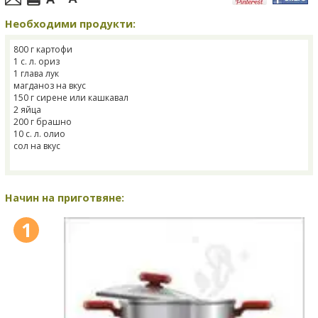
Необходими продукти:
800 г картофи
1 с. л. ориз
1 глава лук
магданоз на вкус
150 г сирене или кашкавал
2 яйца
200 г брашно
10 с. л. олио
сол на вкус
Начин на приготвяне:
1