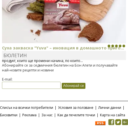
Суха закваска "Yuva" – иновация в домашното приго...
БЮЛЕТИН
Отскоро Лесафр България стартира предлагането на изцяло нов
продукт, който ще промени начина, по който...
Абонирайте се за седмичния бюлетин на Бон Апети и получавайте
най-новите рецепти и новини
E-mail:
Списък на всички потребители
|
Условия за ползване
|
Лични данни
|
Бисквитки
|
Реклама
|
За нас
|
Как да печелите точки
|
Карта на сайта