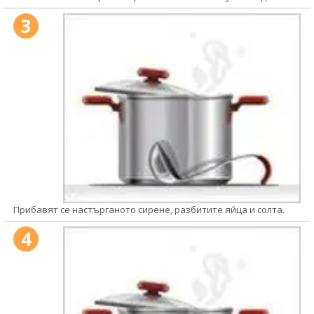
3
Прибавят се настърганото сирене, разбитите яйца и солта.
4