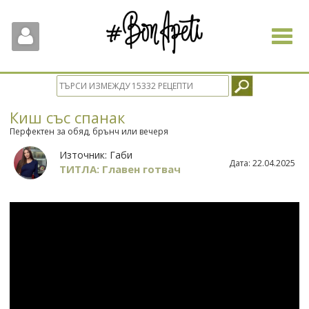
Toggle
navigat
Киш със спанак
Перфектен за обяд, брънч или вечеря
Източник:
Габи
Дата:
22.04.2025
ТИТЛА: Главен готвач