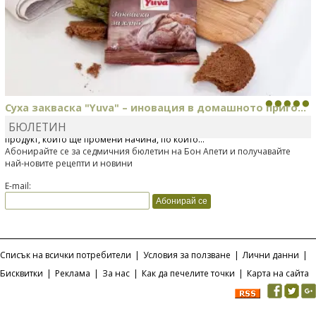
Суха закваска "Yuva" – иновация в домашното приго...
БЮЛЕТИН
Отскоро Лесафр България стартира предлагането на изцяло нов
продукт, който ще промени начина, по който...
Абонирайте се за седмичния бюлетин на Бон Апети и получавайте
най-новите рецепти и новини
E-mail:
Списък на всички потребители
|
Условия за ползване
|
Лични данни
|
Бисквитки
|
Реклама
|
За нас
|
Как да печелите точки
|
Карта на сайта