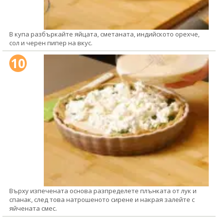
В купа разбъркайте яйцата, сметаната, индийското орехче,
сол и черен пипер на вкус.
10
Върху изпечената основа разпределете плънката от лук и
спанак, след това натрошеното сирене и накрая залейте с
яйчената смес.