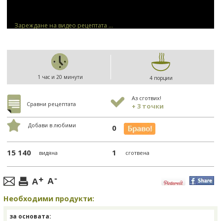
Зареждане на видео рецептата ...
1 час и 20 минути
4 порции
Аз сготвих!
Сравни рецептата
+ 3 точки
Добави в любими
0
15 140
1
видяна
сготвена
Необходими продукти:
за основата: