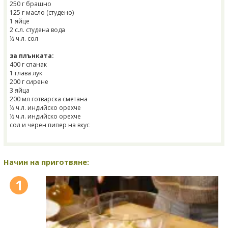
250 г брашно
125 г масло (студено)
1 яйце
2 с.л. студена вода
½ ч.л. сол
за плънката:
400 г спанак
1 глава лук
200 г сирене
3 яйца
200 мл готварска сметана
½ ч.л. индийско орехче
½ ч.л. индийско орехче
сол и черен пипер на вкус
Начин на приготвяне:
1