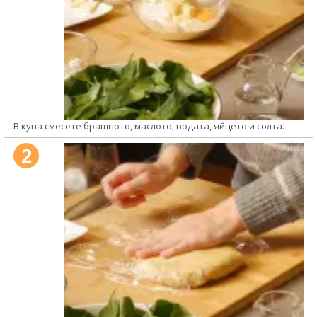
В купа смесете брашното, маслото, водата, яйцето и солта.
2