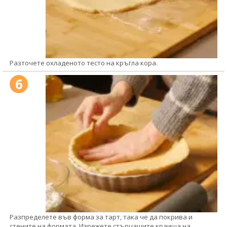
Разточете охладеното тесто на кръгла кора.
6
Разпределете във форма за тарт, така че да покрива и
стените на формата. Изрежете стърчащите краища на