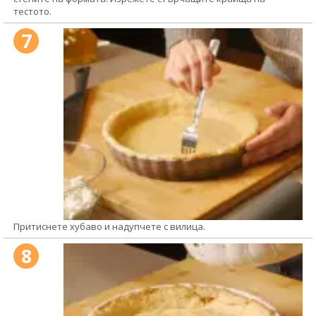
тестото.
7
Притиснете хубаво и надупчете с вилица.
8