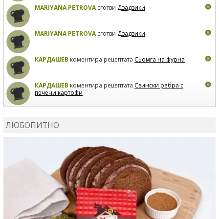
MARIYANA PETROVA
сготви
Дзадзики
MARIYANA PETROVA
сготви
Дзадзики
КАРДАШЕВ
коментира рецептата
Сьомга на фурна
КАРДАШЕВ
коментира рецептата
Свински ребра с
печени картофи
ВЛАДИМИРА
сготви
Пилешко с бяло вино и лимон
ЛЮБОПИТНО
MARINA_VITA
коментира рецептата
Киноа със
зеленчуци