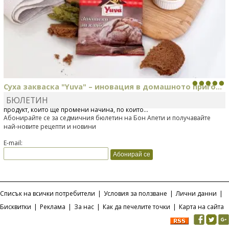
Суха закваска "Yuva" – иновация в домашното приго...
БЮЛЕТИН
Отскоро Лесафр България стартира предлагането на изцяло нов
продукт, който ще промени начина, по който...
Абонирайте се за седмичния бюлетин на Бон Апети и получавайте
най-новите рецепти и новини
E-mail:
Списък на всички потребители
|
Условия за ползване
|
Лични данни
|
Бисквитки
|
Реклама
|
За нас
|
Как да печелите точки
|
Карта на сайта