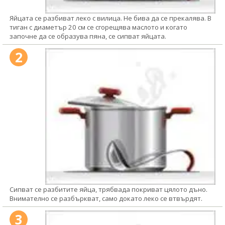
Яйцата се разбиват леко с вилица. Не бива да се прекалява. В
тиган с диаметър 20 см се сгорещява маслото и когато
започне да се образува пяна, се сипват яйцата.
2
Сипват се разбитите яйца, трябвада покриват цялото дъно.
Внимателно се разбъркват, само докато леко се втвърдят.
3