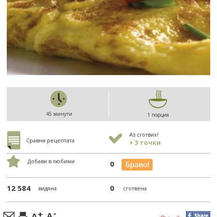
45 минути
1 порция
Аз сготвих!
Сравни рецептата
+ 3 точки
Добави в любими
0
12 584
0
видяна
сготвена