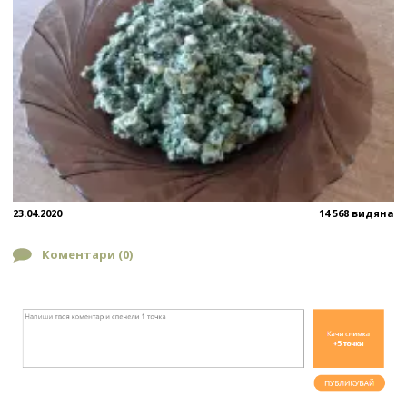
23.04.2020
14 568 видяна
Коментари (
0
)