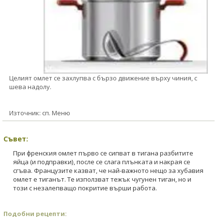
Целият омлет се захлупва с бързо движение върху чиния, с
шева надолу.
Източник: сп. Меню
Съвет:
При френския омлет първо се сипват в тигана разбитите
яйца (и подправки), после се слага плънката и накрая се
сгъва. Французите казват, че най-важното нещо за хубавия
омлет е тиганът. Те използват тежък чугунен тиган, но и
този с незалепващо покритие върши работа.
Подобни рецепти: