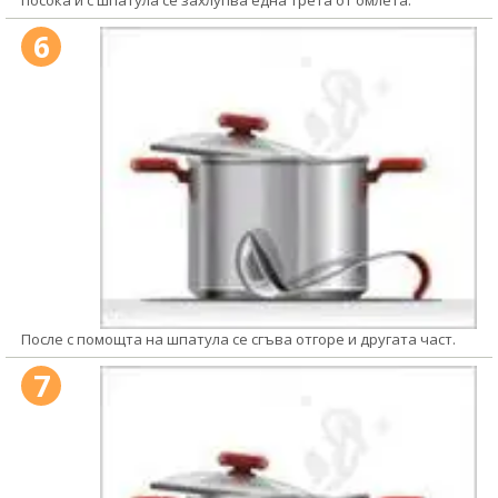
посока и с шпатула се захлупва една трета от омлета.
6
После с помощта на шпатула се сгъва отгоре и другата част.
7