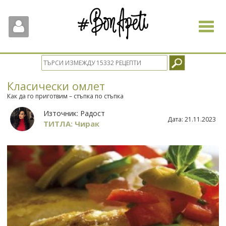
Toggle
navigat
Класически омлет
Как да го приготвим – стъпка по стъпка
Източник:
Радост
Дата:
21.11.2023
ТИТЛА: Чирак