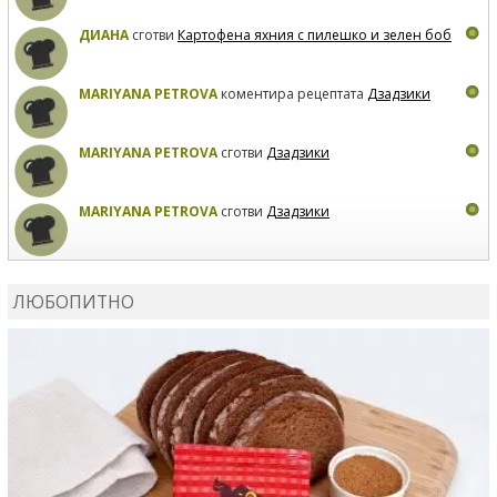
ДИАНА
сготви
Картофена яхния с пилешко и зелен боб
MARIYANA PETROVA
коментира рецептата
Дзадзики
MARIYANA PETROVA
сготви
Дзадзики
MARIYANA PETROVA
сготви
Дзадзики
КАРДАШЕВ
коментира рецептата
Сьомга на фурна
ЛЮБОПИТНО
КАРДАШЕВ
коментира рецептата
Свински ребра с
печени картофи