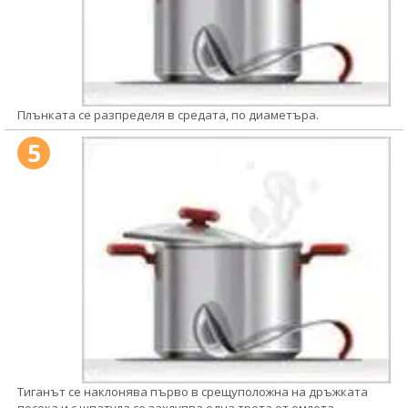
Плънката се разпределя в средата, по диаметъра.
5
Тиганът се наклонява първо в срещуположна на дръжката