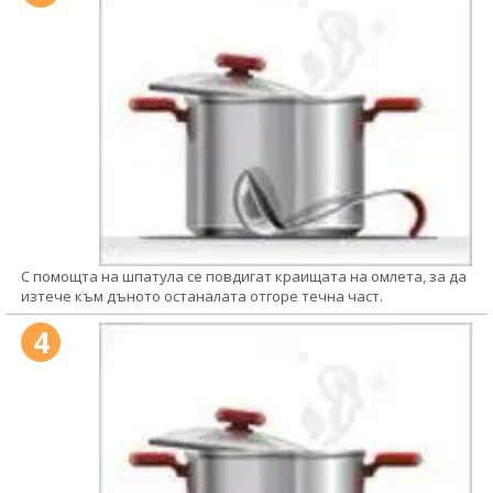
С помощта на шпатула се повдигат краищата на омлета, за да
изтече към дъното останалата отгоре течна част.
4