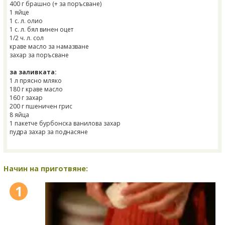
400 г брашно (+ за поръсване)
1 яйце
1 с. л. олио
1 с. л. бял винен оцет
1/2 ч. л. сол
краве масло за намазване
захар за поръсване
за заливката:
1 л прясно мляко
180 г краве масло
160 г захар
200 г пшеничен грис
8 яйца
1 пакетче бурбонска ванилова захар
пудра захар за поднасяне
Начин на приготвяне:
1