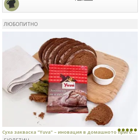
КАРДАШЕВ
коментира рецептата
Сьомга на фурна
ЛЮБОПИТНО
КАРДАШЕВ
коментира рецептата
Свински ребра с
печени картофи
Суха закваска "Yuva" – иновация в домашното приго...