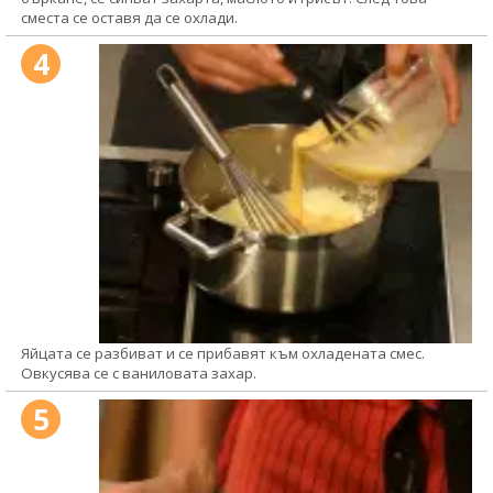
сместа се оставя да се охлади.
4
Яйцата се разбиват и се прибавят към охладената смес.
Овкусява се с ваниловата захар.
5