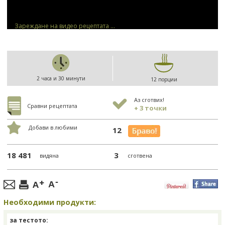
Зареждане на видео рецептата ...
2 часа и 30 минути
12 порции
Аз сготвих!
Сравни рецептата
+ 3 точки
Добави в любими
12
18 481
3
видяна
сготвена
Необходими продукти:
за тестото: