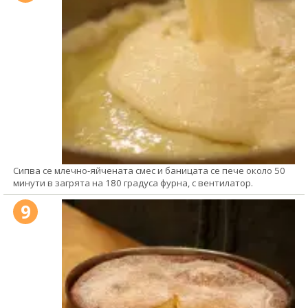
Сипва се млечно-яйчената смес и баницата се пече около 50
минути в загрята на 180 градуса фурна, с вентилатор.
9