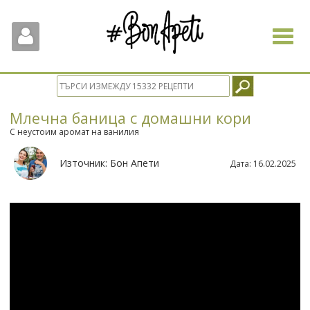
Toggle
navigat
Млечна баница с домашни кори
С неустоим аромат на ванилия
Източник:
Бон Апети
Дата:
16.02.2025