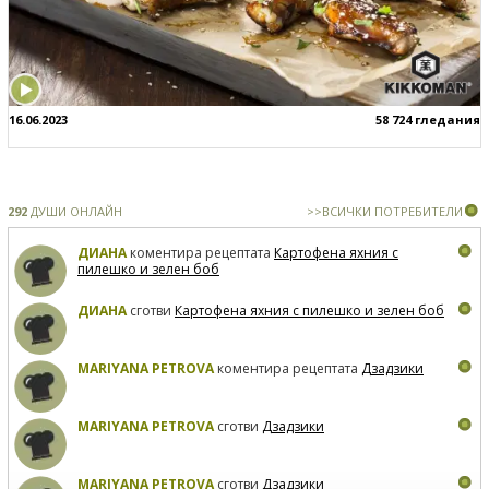
16.06.2023
58 724 гледания
292
ДУШИ ОНЛАЙН
>>ВСИЧКИ ПОТРЕБИТЕЛИ
ДИАНА
коментира рецептата
Картофена яхния с
пилешко и зелен боб
ДИАНА
сготви
Картофена яхния с пилешко и зелен боб
MARIYANA PETROVA
коментира рецептата
Дзадзики
MARIYANA PETROVA
сготви
Дзадзики
MARIYANA PETROVA
сготви
Дзадзики