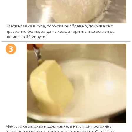
Прехвърля се в купа, поръсва се с брашно, покрива се с
прозрачно фолио, за да не хваща коричка и се оставя да
почине за 30 минути.
3
Млякото се загрява и щом кипне, в него, при постоянно
бъркане, се сипват захарта, маслото и грисът. След това