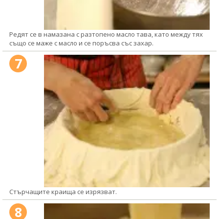
Редят се в намазана с разтопено масло тава, като между тях
също се маже с масло и се поръсва със захар.
7
Стърчащите краища се изрязват.
8