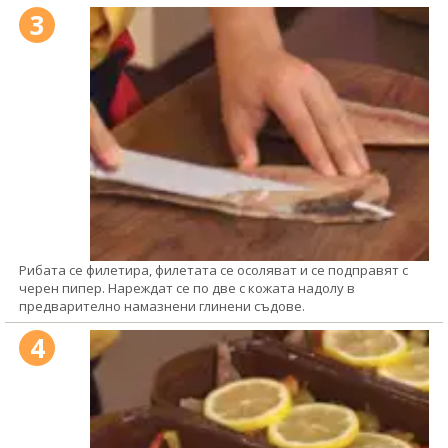
3
Рибата се филетира, филетата се осоляват и се подправят с
черен пипер. Нареждат се по две с кожата надолу в
предварително намазнени глинени съдове.
4