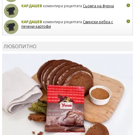
КАРДАШЕВ
коментира рецептата
Сьомга на фурна
КАРДАШЕВ
коментира рецептата
Свински ребра с
печени картофи
ВЛАДИМИРА
сготви
Пилешко с бяло вино и лимон
ЛЮБОПИТНО
MARINA_VITA
коментира рецептата
Киноа със
зеленчуци