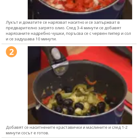
Лукът и доматите се нарязват наситно и се запържват в
предварително загрято олио. След 3-4 минути се добавят
нарязаните надребно чушки, поръсва се с червен пипер и сол
и се задушава 10 минути.
2
Добавят се наситнените краставички и маслините и след 1-2
минути сосът е готов.