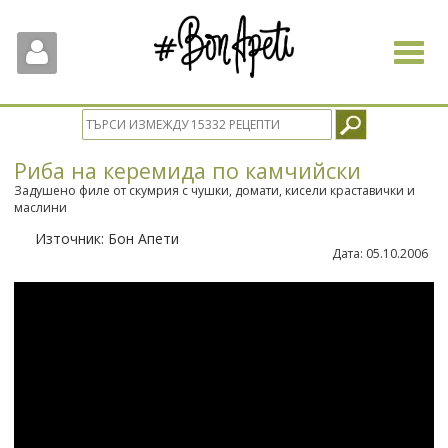
Toggle
navigat
Риба на керемида по камчийски
Задушено филе от скумрия с чушки, домати, кисели краставички и
маслини
Източник:
Бон Апети
Дата:
05.10.2006