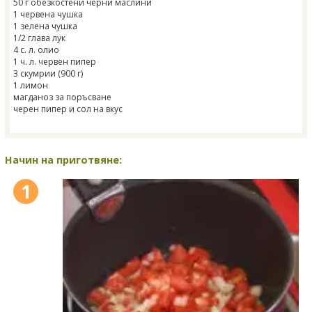
50 г обезкостени черни маслини
1 червена чушка
1 зелена чушка
1/2 глава лук
4 с. л. олио
1 ч. л. червен пипер
3 скумрии (900 г)
1 лимон
магданоз за поръсване
черен пипер и сол на вкус
Начин на приготвяне:
1