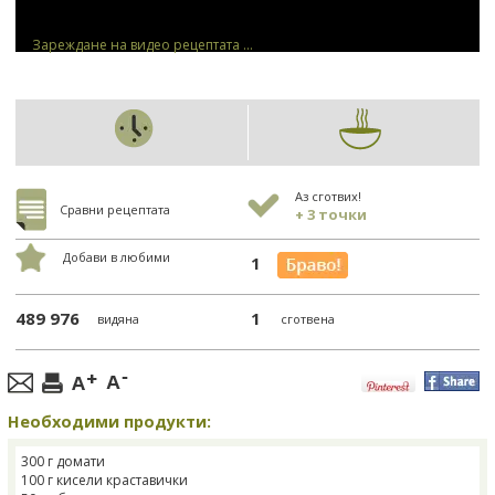
Зареждане на видео рецептата ...
Аз сготвих!
Сравни рецептата
+ 3 точки
Добави в любими
1
489 976
1
видяна
сготвена
Необходими продукти:
300 г домати
100 г кисели краставички