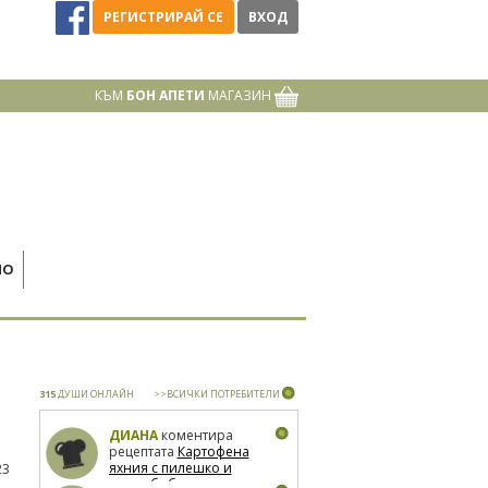
РЕГИСТРИРАЙ СЕ
ВХОД
КЪМ
БОН АПЕТИ
МАГАЗИН
НО
315
ДУШИ ОНЛАЙН
>>ВСИЧКИ ПОТРЕБИТЕЛИ
ДИАНА
коментира
рецептата
Картофена
яхния с пилешко и
23
зелен боб