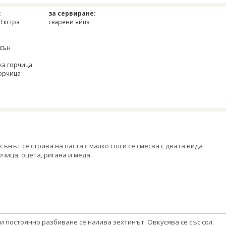
:
за сервиране:
„Екстра
сварени яйца
есън
ска горчица
горчица
сънът се стрива на паста с малко сол и се смесва с двата вида
рчица, оцета, ригана и меда.
и постоянно разбиване се налива зехтинът. Овкусява се със сол.