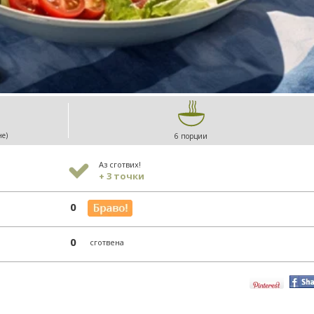
не)
6 порции
Аз сготвих!
+ 3 точки
0
0
сготвена