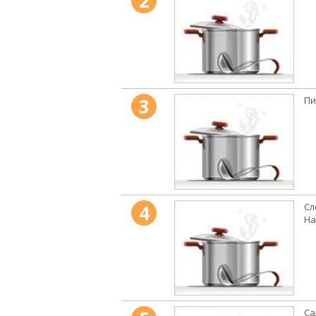
2
3
Пи
4
Сл
На
Са