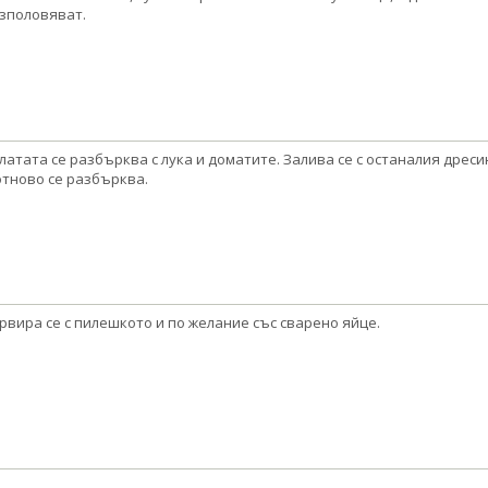
зполовяват.
латата се разбърква с лука и доматите. Залива се с останалия дреси
отново се разбърква.
рвира се с пилешкото и по желание със сварено яйце.