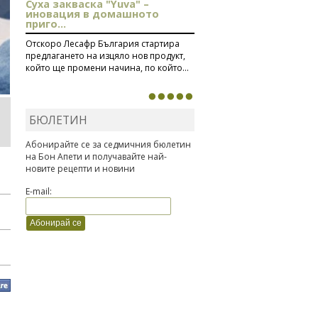
Суха закваска "Yuva" –
иновация в домашното
приго...
Отскоро Лесафр България стартира
предлагането на изцяло нов продукт,
който ще промени начина, по който...
БЮЛЕТИН
Абонирайте се за седмичния бюлетин
на Бон Апети и получавайте най-
новите рецепти и новини
E-mail: