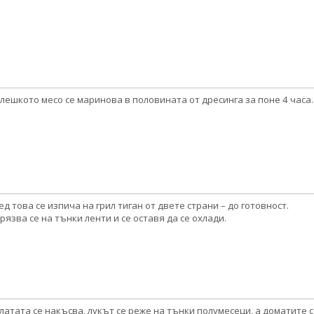
лешкото месо се маринова в половината от дресинга за поне 4 часа.
ед това се изпича на грил тиган от двете страни – до готовност.
рязва се на тънки ленти и се оставя да се охлади.
латата се накъсва, лукът се реже на тънки полумесеци, а доматите с