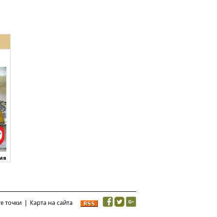
ния
те точки
|
Карта на сайта