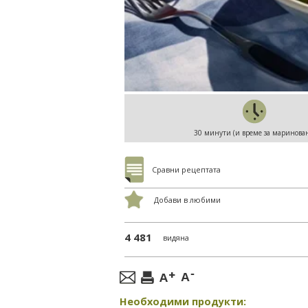
30 минути (и време за маринова
Сравни рецептата
Добави в любими
4 481
видяна
Необходими продукти: