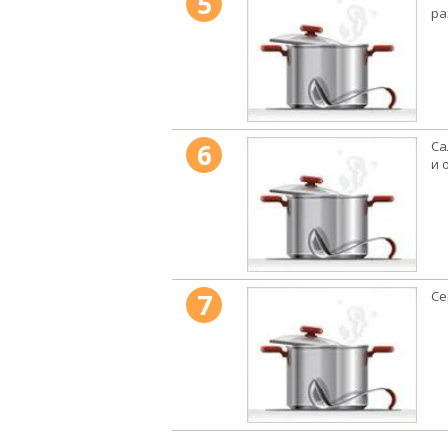
5
ра
6
Са
и 
7
Се