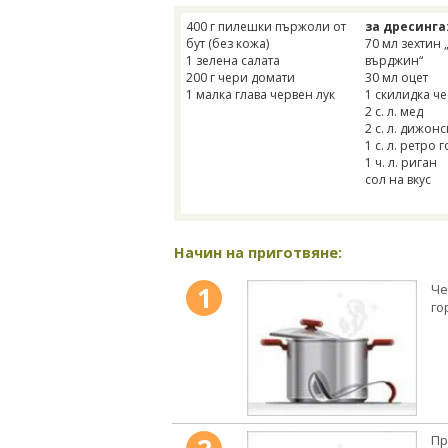
400 г пилешки пържоли от
за дресинга
бут (без кожа)
70 мл зехтин 
1 зелена салата
върджин“
200 г чери домати
30 мл оцет
1 малка глава червен лук
1 скилидка ч
2 с. л. мед
2 с. л. дижон
1 с. л. ретро 
1 ч. л. риган
сол на вкус
Начин на приготвяне:
1
Че
го
Пр