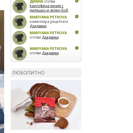
ДИАНА
сготви
Картофена яхния с
пилешко и зелен боб
MARIYANA PETROVA
коментира рецептата
Дзадзики
MARIYANA PETROVA
сготви
Дзадзики
MARIYANA PETROVA
сготви
Дзадзики
КАРДАШЕВ
коментира
рецептата
Сьомга на
ЛЮБОПИТНО
фурна
КАРДАШЕВ
коментира
рецептата
Свински
ребра с печени
картофи