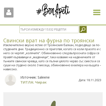
Toggle
navigat
Свински врат на фурна по троянски
Изключително вкусно ястие от Троянския балкан, подходящо за по-
студените дни. Традиционно се приготвя, когато се коли прасето и с
него се черпят „колячите“. Обикновенно след въпросната софра се
правят кървавици и „маденици“, така казваме на наденичките от
тънките свински чревца, като се пълни цялото черво със сместа и се
суши на студено около 3 месеца, обикновенно в килера на къщата –
нависоко.
Източник:
Saleene
Дата:
18.11.2023
ТИТЛА: Чирак