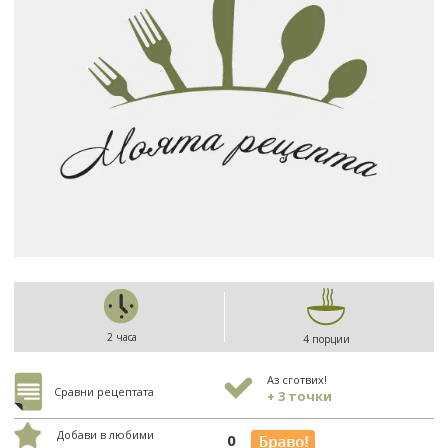
2 часа
4 порции
Аз сготвих!
Сравни рецептата
+ 3 точки
Добави в любими
0