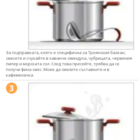
За подправката, която е специфична за Троянския балкан,
смесете и счукайте в хаванче сминдуха, чубрицата, червения
пипер и морската сол. След това пресейте, трябва да се
получи фина смес. Може да смелите съставките и в
кафемелачка.
3