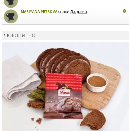
MARIYANA PETROVA
сготви
Дзадзики
КАРДАШЕВ
коментира рецептата
Сьомга на фурна
ЛЮБОПИТНО
КАРДАШЕВ
коментира рецептата
Свински ребра с
печени картофи