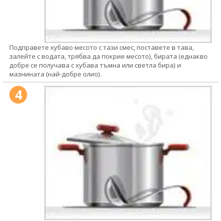
Подправете хубаво месото с тази смес, поставете в тава,
залейте с водата, трябва да покрие месото), бирата (еднакво
добре се получава с хубава тъмна или светла бира) и
мазнината (най-добре олио).
4