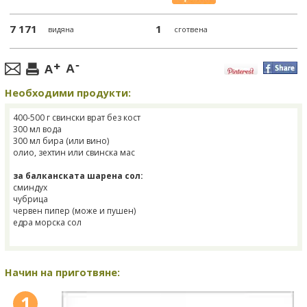
7 171
1
видяна
сготвена
Необходими продукти:
400-500 г свински врат без кост
300 мл вода
300 мл бира (или вино)
олио, зехтин или свинска мас
за балканската шарена сол:
сминдух
чубрица
червен пипер (може и пушен)
едра морска сол
Начин на приготвяне:
1