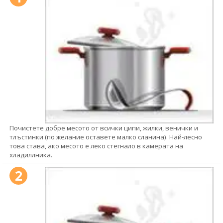
Почистете добре месото от всички ципи, жилки, венички и
тлъстинки (по желание оставете малко сланина). Най-лесно
това става, ако месото е леко стегнало в камерата на
хладиллника.
2