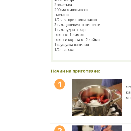
3 жълтъка
200 мл животинска
сметана
1/2 ч. ч. кристална захар
3 с. л. царевично нишесте
1 с. л. пудра захар
сокът от 1 лимон
сокът и кората от 2 лайма
1 шушулка ванилия
1/2 ч. л. сол
Начин на приготвяне:
1
Яг
ка
ог
2