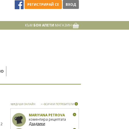
РЕГИСТРИРАЙ СЕ
ВХОД
КЪМ
БОН АПЕТИ
МАГАЗИН
НО
137
ДУШИ ОНЛАЙН
>>ВСИЧКИ ПОТРЕБИТЕЛИ
MARIYANA PETROVA
коментира рецептата
Дзадзики
12