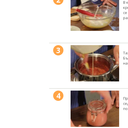
В 
кр
се
ра
3
Та
Бъ
на
4
Пр
се
по