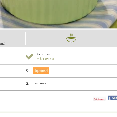
ане)
Аз сготвих!
+ 3 точки
0
2
сготвена