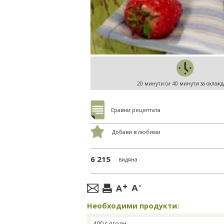
20 минути (и 40 минути за охлажд
Сравни рецептата
Добави в любими
6 215
видяна
Необходими продукти:
400 г ягоди