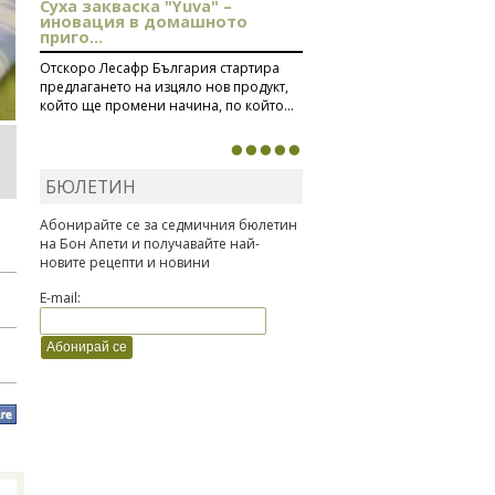
Суха закваска "Yuva" –
иновация в домашното
приго...
Отскоро Лесафр България стартира
предлагането на изцяло нов продукт,
който ще промени начина, по който...
БЮЛЕТИН
Абонирайте се за седмичния бюлетин
на Бон Апети и получавайте най-
новите рецепти и новини
E-mail: