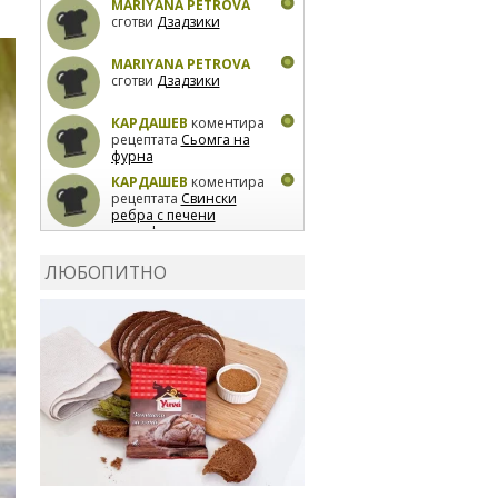
MARIYANA PETROVA
сготви
Дзадзики
MARIYANA PETROVA
сготви
Дзадзики
КАРДАШЕВ
коментира
рецептата
Сьомга на
фурна
КАРДАШЕВ
коментира
рецептата
Свински
ребра с печени
картофи
ВЛАДИМИРА
сготви
Пилешко с бяло вино и
ЛЮБОПИТНО
лимон
MARINA_VITA
коментира рецептата
Киноа със зеленчуци