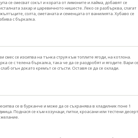
купа се смесват сокът и кората от лимоните и лайма, добавят се
исталната захар и царевичното нишесте. Леко се разбърква, слагат
 жълтъците, солта, сметаната и семенцата от ванилията. Хубаво се
збива с бъркалка.
зи смес се изсипва на тънка струя към топлите ягоди, на котлона.
рка се с телена бъркалка, така че да се раздробят и ягодите. Вари с
 слаб огън докато кремът се сгъсти. Оставя се да се охлади.
есипва се в бурканче и може да се съхранява в хладилник поне 1
дмица. Поднася се към козунаци, питки, кроасани или тестени десер
 желание.