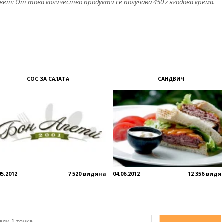
вет: От това количество продукти се получава 450 г ягодова крема.
СОС ЗА САЛАТА
САНДВИЧ
05.2012
7 520 видяна
04.06.2012
12 356 вид