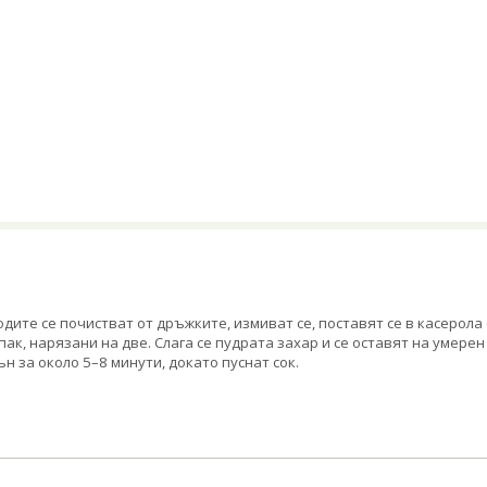
одите се почистват от дръжките, измиват се, поставят се в касерола 
пак, нарязани на две. Слага се пудрата захар и се оставят на умерен
ън за около 5–8 минути, докато пуснат сок.