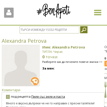
Toggle
navigat
Alexandra Petrova
Име: Alexandra Petrova
О
"
ТИТЛА: Чирак
0
точки
0
Разберете как да печелите повече значки >>
За мен:
з
М
Коментари
под рецепта
Пиле със зеле и паста
1
Много е вкусно,въпреки че не го направих с пресни талятели!