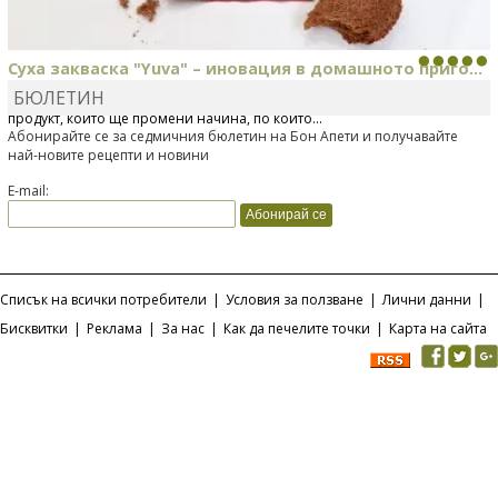
Суха закваска "Yuva" – иновация в домашното приго...
БЮЛЕТИН
Отскоро Лесафр България стартира предлагането на изцяло нов
продукт, който ще промени начина, по който...
Абонирайте се за седмичния бюлетин на Бон Апети и получавайте
най-новите рецепти и новини
E-mail:
Списък на всички потребители
|
Условия за ползване
|
Лични данни
|
Бисквитки
|
Реклама
|
За нас
|
Как да печелите точки
|
Карта на сайта