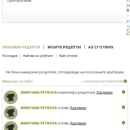
Препоръчвам
Г
с
0
И
с
|
|
ЛЮБИМИ РЕЦЕПТИ
МОИТЕ РЕЦЕПТИ
АЗ СГОТВИХ
|
|
Последни
Най-висок рейтинг
Най-четени
Не бяха намерени резултати, отговарящи на посочените критерии.
154
ДУШИ ОНЛАЙН
>>ВСИЧКИ ПОТРЕБИТЕЛИ
MARIYANA PETROVA
коментира рецептата
Дзадзики
MARIYANA PETROVA
сготви
Дзадзики
MARIYANA PETROVA
сготви
Дзадзики