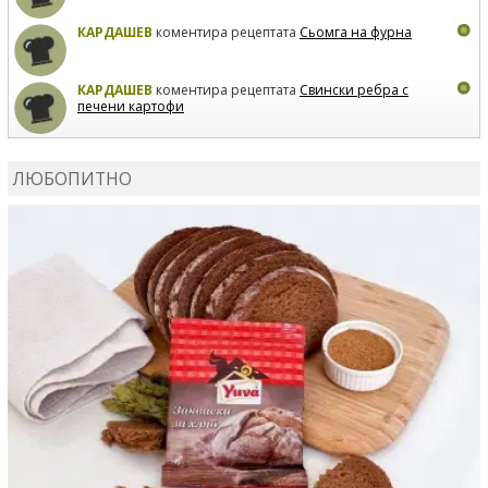
КАРДАШЕВ
коментира рецептата
Сьомга на фурна
КАРДАШЕВ
коментира рецептата
Свински ребра с
печени картофи
ВЛАДИМИРА
сготви
Пилешко с бяло вино и лимон
ЛЮБОПИТНО
MARINA_VITA
коментира рецептата
Киноа със
зеленчуци