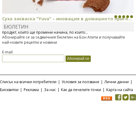
Суха закваска "Yuva" – иновация в домашното приго...
БЮЛЕТИН
Отскоро Лесафр България стартира предлагането на изцяло нов
продукт, който ще промени начина, по който...
Абонирайте се за седмичния бюлетин на Бон Апети и получавайте
най-новите рецепти и новини
E-mail:
Списък на всички потребители
|
Условия за ползване
|
Лични данни
|
Бисквитки
|
Реклама
|
За нас
|
Как да печелите точки
|
Карта на сайта