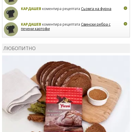
КАРДАШЕВ
коментира рецептата
Сьомга на фурна
КАРДАШЕВ
коментира рецептата
Свински ребра с
печени картофи
ВЛАДИМИРА
сготви
Пилешко с бяло вино и лимон
ЛЮБОПИТНО
MARINA_VITA
коментира рецептата
Киноа със
зеленчуци