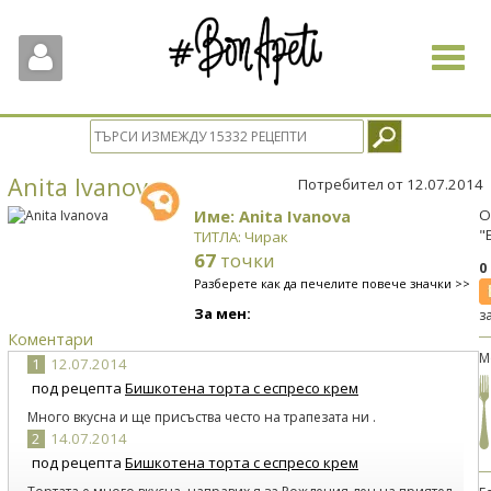
Toggle
navigat
Anita Ivanova
Потребител от 12.07.2014
Име: Anita Ivanova
О
"
ТИТЛА: Чирак
67
точки
0
Разберете как да печелите повече значки >>
За мен:
з
Коментари
М
1
12.07.2014
под рецепта
Бишкотена торта с еспресо крем
Много вкусна и ще присъства често на трапезата ни .
2
14.07.2014
под рецепта
Бишкотена торта с еспресо крем