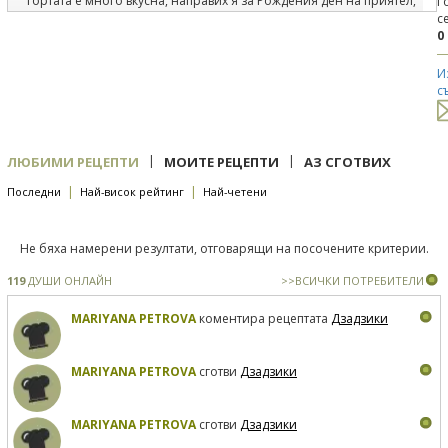
Тортата е много вкусна, направих я за Рождения ден на приятел,
Г
всички много я харесаха и искаха допълнително , но за
с
съжаление нямаше. Благодаря за рецептата . :)
0
И
с
|
|
ЛЮБИМИ РЕЦЕПТИ
МОИТЕ РЕЦЕПТИ
АЗ СГОТВИХ
|
|
Последни
Най-висок рейтинг
Най-четени
Не бяха намерени резултати, отговарящи на посочените критерии.
119
ДУШИ ОНЛАЙН
>>ВСИЧКИ ПОТРЕБИТЕЛИ
MARIYANA PETROVA
коментира рецептата
Дзадзики
MARIYANA PETROVA
сготви
Дзадзики
MARIYANA PETROVA
сготви
Дзадзики