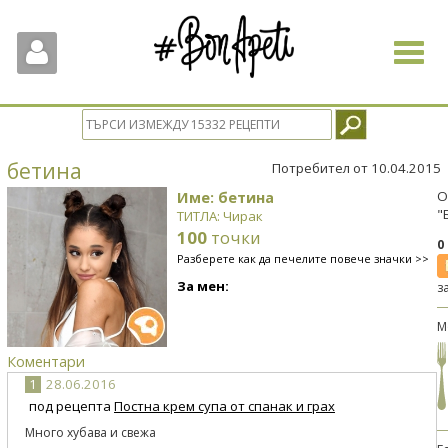
Toggle
navigat
бетина
Потребител от 10.04.2015
Име: бетина
О
"
ТИТЛА: Чирак
100
точки
0
Разберете как да печелите повече значки >>
За мен:
з
М
Коментари
1
28.06.2016
под рецепта
Постна крем супа от спанак и грах
Много хубава и свежа