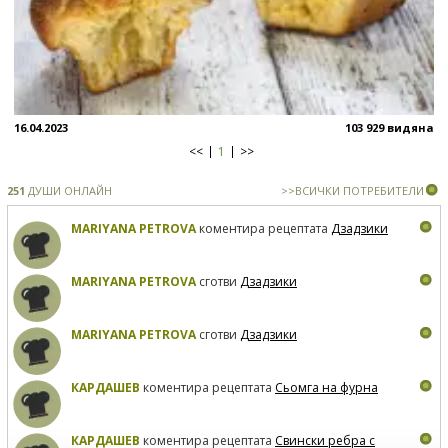
16.04.2023
103 929 видяна
<<
1
>>
251
ДУШИ ОНЛАЙН
>>ВСИЧКИ ПОТРЕБИТЕЛИ
MARIYANA PETROVA
коментира рецептата
Дзадзики
MARIYANA PETROVA
сготви
Дзадзики
MARIYANA PETROVA
сготви
Дзадзики
КАРДАШЕВ
коментира рецептата
Сьомга на фурна
КАРДАШЕВ
коментира рецептата
Свински ребра с