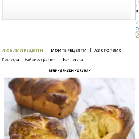
Г
с
0
И
с
|
|
ЛЮБИМИ РЕЦЕПТИ
МОИТЕ РЕЦЕПТИ
АЗ СГОТВИХ
|
|
Последни
Най-висок рейтинг
Най-четени
ВЕЛИКДЕНСКИ КОЗУНАК