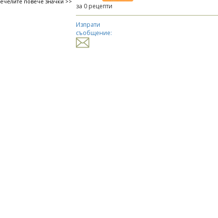
печелите повече значки >>
за 0 рецепти
Изпрати
съобщение: