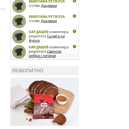
MARIYANA PETROVA
сготви
Дзадзики
MARIYANA PETROVA
сготви
Дзадзики
КАРДАШЕВ
коментира
рецептата
Сьомга на
фурна
КАРДАШЕВ
коментира
рецептата
Свински
ребра с печени
картофи
ВЛАДИМИРА
сготви
Пилешко с бяло вино и
ЛЮБОПИТНО
лимон
MARINA_VITA
коментира рецептата
Киноа със зеленчуци