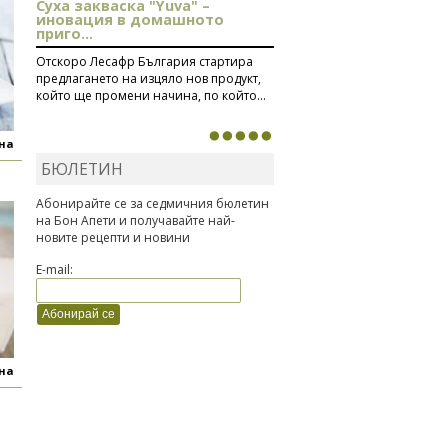
Суха закваска "Yuva" –
иновация в домашното
приго...
Отскоро Лесафр България стартира
предлагането на изцяло нов продукт,
който ще промени начина, по който...
яна
БЮЛЕТИН
Абонирайте се за седмичния бюлетин
на Бон Апети и получавайте най-
новите рецепти и новини
E-mail:
яна