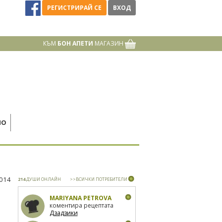
РЕГИСТРИРАЙ СЕ
ВХОД
КЪМ
БОН АПЕТИ
МАГАЗИН
НО
2014
214
ДУШИ ОНЛАЙН
>>ВСИЧКИ ПОТРЕБИТЕЛИ
MARIYANA PETROVA
коментира рецептата
Дзадзики