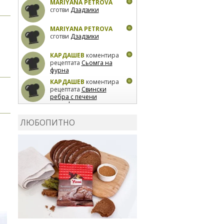
MARIYANA PETROVA
сготви
Дзадзики
MARIYANA PETROVA
сготви
Дзадзики
КАРДАШЕВ
коментира
рецептата
Сьомга на
фурна
КАРДАШЕВ
коментира
рецептата
Свински
ребра с печени
картофи
ВЛАДИМИРА
сготви
Пилешко с бяло вино и
ЛЮБОПИТНО
лимон
MARINA_VITA
коментира рецептата
Киноа със зеленчуци