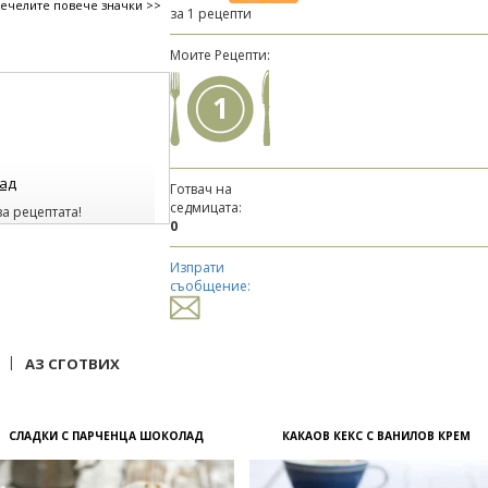
печелите повече значки >>
за 1 рецепти
Моите Рецепти:
1
лад
Готвач на
седмицата:
за рецептата!
0
 и домати
Изпрати
съобщение:
 и домати
|
АЗ СГОТВИХ
СЛАДКИ С ПАРЧЕНЦА ШОКОЛАД
КАКАОВ КЕКС С ВАНИЛОВ КРЕМ