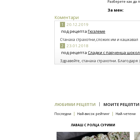
Разберете как да 
За мен:
Коментари
1
20.12.2019
под рецепта
Гюзлеме
Станаха страхотни,сложих им и кашкавал
2
23.01.2018
под рецепта
Сладки с парченца шоко
Здравейте, станаха страхотни. Благодаря 
3
18.10.2015
под рецепта
Минифритата с царевица
4
18.10.2015
под рецепта
Минифритата с царевица
|
ЛЮБИМИ РЕЦЕПТИ
МОИТЕ РЕЦЕПТИ
|
|
Последни
Най-висок рейтинг
Най-четени
ЛАВАШ С РОЛЦА СУРИМИ