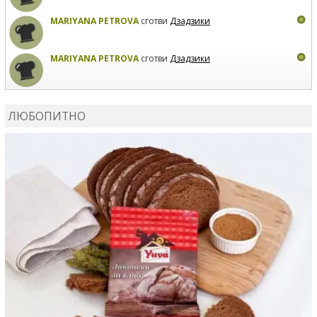
MARIYANA PETROVA
сготви
Дзадзики
MARIYANA PETROVA
сготви
Дзадзики
КАРДАШЕВ
коментира рецептата
Сьомга на фурна
ЛЮБОПИТНО
КАРДАШЕВ
коментира рецептата
Свински ребра с
печени картофи