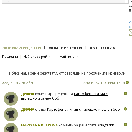
:)
Г
с
3
07.10.2015
0
под рецепта
Мъфини с локум
Сртахотни са!Направих ги с локум и стафиди.
И
с
|
|
ЛЮБИМИ РЕЦЕПТИ
МОИТЕ РЕЦЕПТИ
АЗ СГОТВИХ
|
|
Последни
Най-висок рейтинг
Най-четени
Не бяха намерени резултати, отговарящи на посочените критерии.
279
ДУШИ ОНЛАЙН
>>ВСИЧКИ ПОТРЕБИТЕЛИ
ДИАНА
коментира рецептата
Картофена яхния с
пилешко и зелен боб
ДИАНА
сготви
Картофена яхния с пилешко и зелен боб
MARIYANA PETROVA
коментира рецептата
Дзадзики