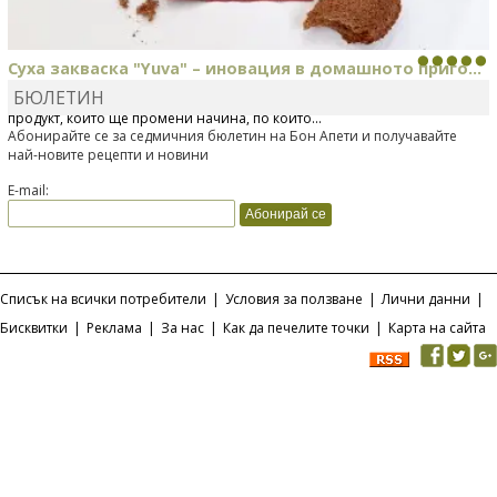
Суха закваска "Yuva" – иновация в домашното приго...
БЮЛЕТИН
Отскоро Лесафр България стартира предлагането на изцяло нов
продукт, който ще промени начина, по който...
Абонирайте се за седмичния бюлетин на Бон Апети и получавайте
най-новите рецепти и новини
E-mail:
Списък на всички потребители
|
Условия за ползване
|
Лични данни
|
Бисквитки
|
Реклама
|
За нас
|
Как да печелите точки
|
Карта на сайта