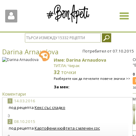
Toggle
navigat
Darina Arnaudova
Потребител от 07.10.2015
Име: Darina Arnaudova
О
"
ТИТЛА: Чирак
32
точки
0
Разберете как да печелите повече значки >>
За мен:
з
Коментари
М
1
14.03.2016
под рецепта
Кекс със сладко
:)
2
08.10.2015
под рецепта
Картофени кюфтета с млечен сос