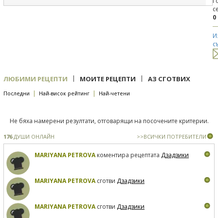
Г
с
0
И
с
|
|
ЛЮБИМИ РЕЦЕПТИ
МОИТЕ РЕЦЕПТИ
АЗ СГОТВИХ
|
|
Последни
Най-висок рейтинг
Най-четени
Не бяха намерени резултати, отговарящи на посочените критерии.
176
ДУШИ ОНЛАЙН
>>ВСИЧКИ ПОТРЕБИТЕЛИ
MARIYANA PETROVA
коментира рецептата
Дзадзики
MARIYANA PETROVA
сготви
Дзадзики
MARIYANA PETROVA
сготви
Дзадзики