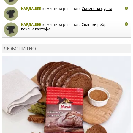
КАРДАШЕВ
коментира рецептата
Сьомга на фурна
КАРДАШЕВ
коментира рецептата
Свински ребра с
печени картофи
ВЛАДИМИРА
сготви
Пилешко с бяло вино и лимон
ЛЮБОПИТНО
MARINA_VITA
коментира рецептата
Киноа със
зеленчуци