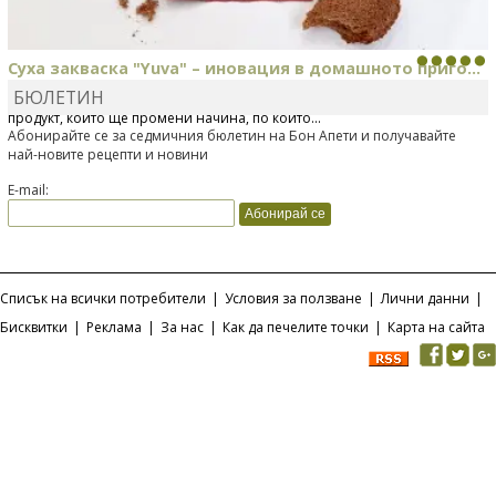
Суха закваска "Yuva" – иновация в домашното приго...
БЮЛЕТИН
Отскоро Лесафр България стартира предлагането на изцяло нов
продукт, който ще промени начина, по който...
Абонирайте се за седмичния бюлетин на Бон Апети и получавайте
най-новите рецепти и новини
E-mail:
Списък на всички потребители
|
Условия за ползване
|
Лични данни
|
Бисквитки
|
Реклама
|
За нас
|
Как да печелите точки
|
Карта на сайта