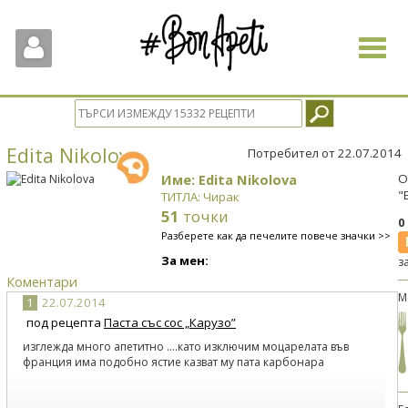
Toggle
navigat
Edita Nikolova
Потребител от 22.07.2014
Име: Edita Nikolova
О
"
ТИТЛА: Чирак
51
точки
0
Разберете как да печелите повече значки >>
За мен:
з
Коментари
М
1
22.07.2014
под рецепта
Паста със сос „Карузо”
изглежда много апетитно ....като изключим моцарелата във
франция има подобно ястие казват му пата карбонара