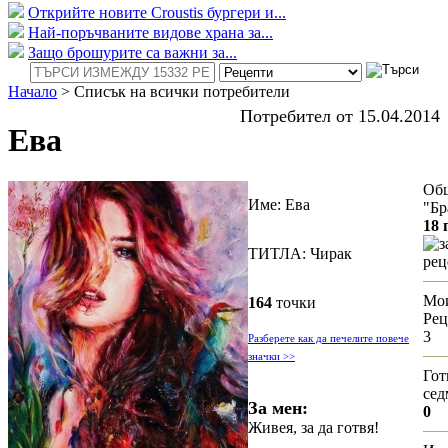
Открийте новите Croustis бургери и...
Най-поръчваните видове храна за...
Защо брошурите са важни за...
Начало
>
Списък на всички потребители
Потребител от 15.04.2014
Ева
Об
Име: Ева
"Бр
18 
з
ТИТЛА: Чирак
рец
Мо
164
точки
Рец
3
Разберете как да печелите повече
значки >>
Гот
сед
За мен:
0
Живея, за да готвя!