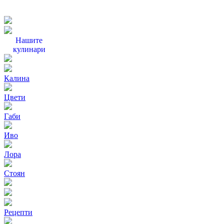
Нашите
кулинари
Калина
Цвети
Габи
Иво
Лора
Стоян
Рецепти