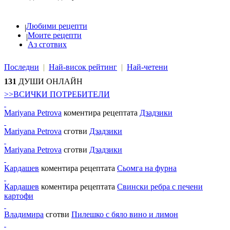
Любими рецепти
|
Моите рецепти
|
Аз сготвих
Последни
|
Най-висок рейтинг
|
Най-четени
131
ДУШИ ОНЛАЙН
>>ВСИЧКИ ПОТРЕБИТЕЛИ
Mariyana Petrova
коментира рецептата
Дзадзики
Mariyana Petrova
сготви
Дзадзики
Mariyana Petrova
сготви
Дзадзики
Кардашев
коментира рецептата
Сьомга на фурна
Кардашев
коментира рецептата
Свински ребра с печени
картофи
Владимира
сготви
Пилешко с бяло вино и лимон