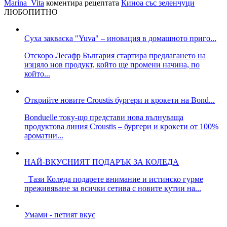
Marina_Vita
коментира рецептата
Киноа със зеленчуци
ЛЮБОПИТНО
Суха закваска "Yuva" – иновация в домашното приго...
Отскоро Лесафр България стартира предлагането на
изцяло нов продукт, който ще промени начина, по
който...
Открийте новите Croustis бургери и крокети на Bond...
Bonduelle току-що представи нова вълнуваща
продуктова линия Croustis – бургери и крокети от 100%
ароматни...
НАЙ-ВКУСНИЯТ ПОДАРЪК ЗА КОЛЕДА
Тази Коледа подарете внимание и истинско гурме
преживяване за всички сетива с новите кутии на...
Умами - петият вкус