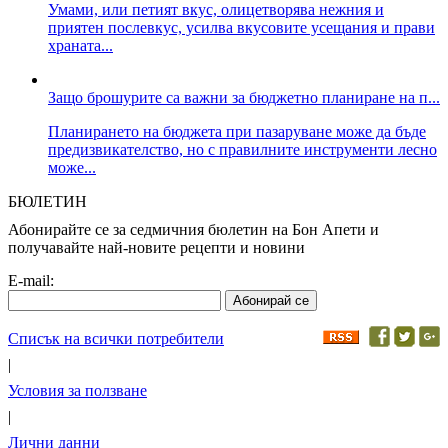
Умами, или петият вкус, олицетворява нежния и
приятен послевкус, усилва вкусовите усещания и прави
храната...
Защо брошурите са важни за бюджетно планиране на п...
Планирането на бюджета при пазаруване може да бъде
предизвикателство, но с правилните инструменти лесно
може...
БЮЛЕТИН
Абонирайте се за седмичния бюлетин на Бон Апети и
получавайте най-новите рецепти и новини
E-mail:
Списък на всички потребители
|
Условия за ползване
|
Лични данни