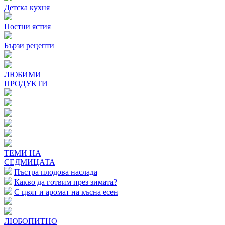
Детска кухня
Постни ястия
Бързи рецепти
ЛЮБИМИ
ПРОДУКТИ
ТЕМИ НА
СЕДМИЦАТА
Пъстра плодова наслада
Какво да готвим през зимата?
С цвят и аромат на късна есен
ЛЮБОПИТНО