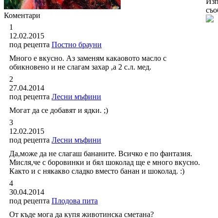
Изп
съо
Коментари
1
12.02.2015
под рецепта
Постно брауни
Много е вкусно. Аз заменям какаовото масло с
обикновено и не слагам захар ,а 2 с.л. мед.
2
27.04.2014
под рецепта
Лесни мъфини
Могат да се добавят и ядки. ;)
3
12.02.2015
под рецепта
Лесни мъфини
Да,може да не слагаш бананите. Всичко е по фантазия.
Мисля,че с боровинки и бял шоколад ще е много вкусно.
Както и с някакво сладко вместо банан и шоколад. :)
4
30.04.2014
под рецепта
Плодова пита
От къде мога да купя животинска сметана?