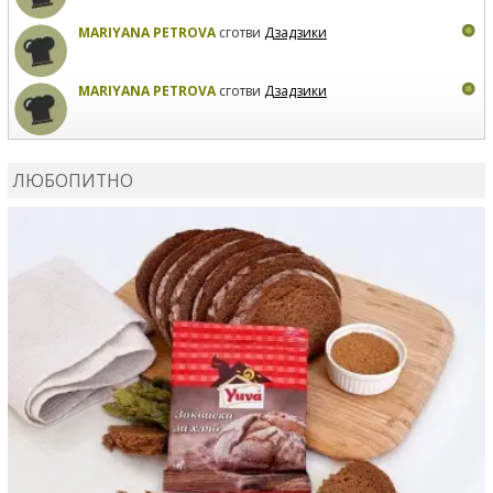
MARIYANA PETROVA
сготви
Дзадзики
MARIYANA PETROVA
сготви
Дзадзики
КАРДАШЕВ
коментира рецептата
Сьомга на фурна
ЛЮБОПИТНО
КАРДАШЕВ
коментира рецептата
Свински ребра с
печени картофи