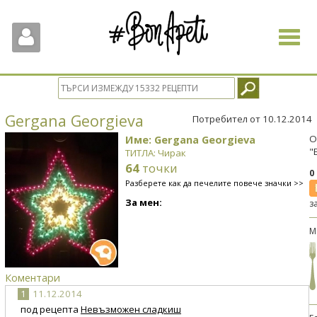
Toggle
navigat
Gergana Georgieva
Потребител от 10.12.2014
Име: Gergana Georgieva
О
"
ТИТЛА: Чирак
64
точки
0
Разберете как да печелите повече значки >>
За мен:
з
М
Коментари
1
11.12.2014
под рецепта
Невъзможен сладкиш