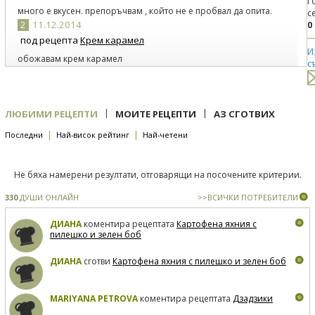
Г
много е вкусен. препоръчвам , който не е пробвал да опита.
с
2
11.12.2014
0
под рецепта
Крем карамел
И
обожавам крем карамел
с
|
|
ЛЮБИМИ РЕЦЕПТИ
МОИТЕ РЕЦЕПТИ
АЗ СГОТВИХ
|
|
Последни
Най-висок рейтинг
Най-четени
Не бяха намерени резултати, отговарящи на посочените критерии.
330
ДУШИ ОНЛАЙН
>>ВСИЧКИ ПОТРЕБИТЕЛИ
ДИАНА
коментира рецептата
Картофена яхния с
пилешко и зелен боб
ДИАНА
сготви
Картофена яхния с пилешко и зелен боб
MARIYANA PETROVA
коментира рецептата
Дзадзики