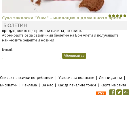
Суха закваска "Yuva" – иновация в домашното приго...
БЮЛЕТИН
Отскоро Лесафр България стартира предлагането на изцяло нов
продукт, който ще промени начина, по който...
Абонирайте се за седмичния бюлетин на Бон Апети и получавайте
най-новите рецепти и новини
E-mail:
Списък на всички потребители
|
Условия за ползване
|
Лични данни
|
Бисквитки
|
Реклама
|
За нас
|
Как да печелите точки
|
Карта на сайта