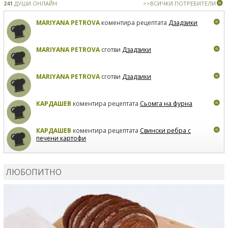
241
ДУШИ ОНЛАЙН
>>ВСИЧКИ ПОТРЕБИТЕЛИ
MARIYANA PETROVA
коментира рецептата
Дзадзики
MARIYANA PETROVA
сготви
Дзадзики
MARIYANA PETROVA
сготви
Дзадзики
КАРДАШЕВ
коментира рецептата
Сьомга на фурна
КАРДАШЕВ
коментира рецептата
Свински ребра с
печени картофи
ВЛАДИМИРА
сготви
Пилешко с бяло вино и лимон
ЛЮБОПИТНО
MARINA_VITA
коментира рецептата
Киноа със
зеленчуци