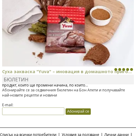
Суха закваска "Yuva" – иновация в домашното приго...
БЮЛЕТИН
Отскоро Лесафр България стартира предлагането на изцяло нов
продукт, който ще промени начина, по който...
Абонирайте се за седмичния бюлетин на Бон Апети и получавайте
най-новите рецепти и новини
E-mail:
Списък на всички потребители
|
Условия за ползване
|
Лични данни
|