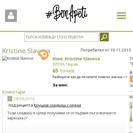
Toggle
navigat
Kristine Slavova
Потребител от 19.11.2013
Име: Kristine Slavova
О
"
ТИТЛА: Чирак
65
точки
0
Разберете как да печелите повече значки >>
За мен:
з
Коментари
М
1
28.03.2014
под рецепта
Крушов сладкиш с орехи
Този сладкиш е супер получими се от първия път и всички го
харесаха (=