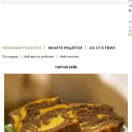
Г
с
0
И
с
|
|
ЛЮБИМИ РЕЦЕПТИ
МОИТЕ РЕЦЕПТИ
АЗ СГОТВИХ
|
|
Последни
Най-висок рейтинг
Най-четени
ТИГРОВ КЕЙК