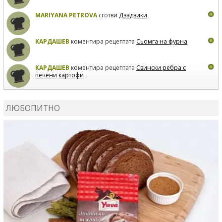
MARIYANA PETROVA
сготви
Дзадзики
КАРДАШЕВ
коментира рецептата
Сьомга на фурна
КАРДАШЕВ
коментира рецептата
Свински ребра с
печени картофи
ВЛАДИМИРА
сготви
Пилешко с бяло вино и лимон
ЛЮБОПИТНО
MARINA_VITA
коментира рецептата
Киноа със
зеленчуци