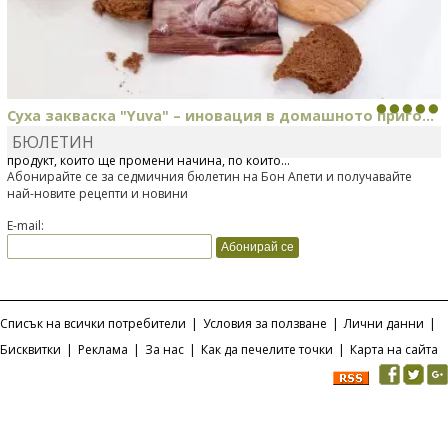
Суха закваска "Yuva" – иновация в домашното приго...
БЮЛЕТИН
Отскоро Лесафр България стартира предлагането на изцяло нов
продукт, който ще промени начина, по който...
Абонирайте се за седмичния бюлетин на Бон Апети и получавайте
най-новите рецепти и новини
E-mail:
Списък на всички потребители
|
Условия за ползване
|
Лични данни
|
Бисквитки
|
Реклама
|
За нас
|
Как да печелите точки
|
Карта на сайта