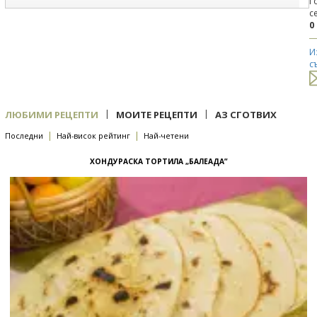
Г
с
0
И
с
|
|
ЛЮБИМИ РЕЦЕПТИ
МОИТЕ РЕЦЕПТИ
АЗ СГОТВИХ
|
|
Последни
Най-висок рейтинг
Най-четени
ХОНДУРАСКА ТОРТИЛА „БАЛЕАДА”