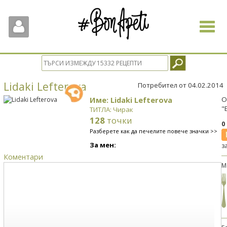
Toggle
navigat
Lidaki Lefterova
Потребител от 04.02.2014
Име: Lidaki Lefterova
О
"
ТИТЛА: Чирак
128
точки
0
Разберете как да печелите повече значки >>
За мен:
з
Коментари
М