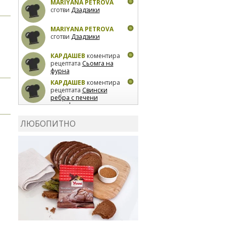
MARIYANA PETROVA
сготви
Дзадзики
MARIYANA PETROVA
сготви
Дзадзики
КАРДАШЕВ
коментира
рецептата
Сьомга на
фурна
КАРДАШЕВ
коментира
рецептата
Свински
ребра с печени
картофи
ВЛАДИМИРА
сготви
Пилешко с бяло вино и
ЛЮБОПИТНО
лимон
MARINA_VITA
коментира рецептата
Киноа със зеленчуци