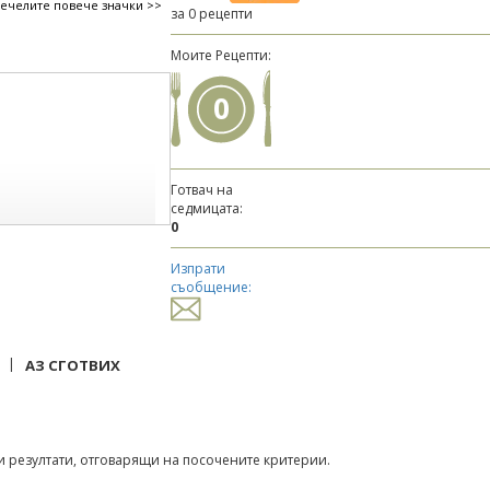
печелите повече значки >>
за 0 рецепти
Моите Рецепти:
0
Готвач на
седмицата:
0
Изпрати
съобщение:
|
АЗ СГОТВИХ
 резултати, отговарящи на посочените критерии.