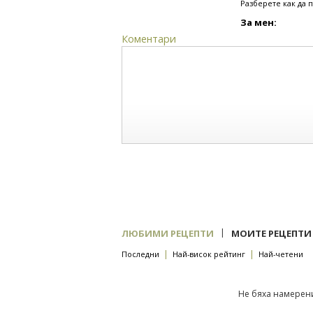
Разберете как да 
За мен:
Коментари
|
ЛЮБИМИ РЕЦЕПТИ
МОИТЕ РЕЦЕПТИ
|
|
Последни
Най-висок рейтинг
Най-четени
Не бяха намерени