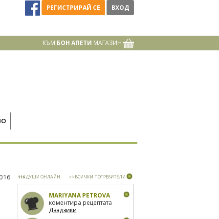
РЕГИСТРИРАЙ СЕ
ВХОД
КЪМ
БОН АПЕТИ
МАГАЗИН
НО
2016
116
ДУШИ ОНЛАЙН
>>ВСИЧКИ ПОТРЕБИТЕЛИ
MARIYANA PETROVA
коментира рецептата
Дзадзики