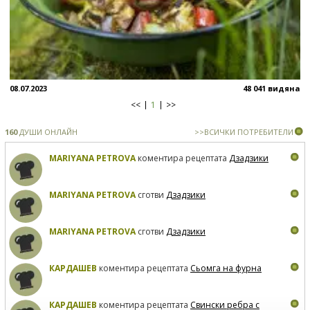
08.07.2023
48 041 видяна
<<
1
>>
160
ДУШИ ОНЛАЙН
>>ВСИЧКИ ПОТРЕБИТЕЛИ
MARIYANA PETROVA
коментира рецептата
Дзадзики
MARIYANA PETROVA
сготви
Дзадзики
MARIYANA PETROVA
сготви
Дзадзики
КАРДАШЕВ
коментира рецептата
Сьомга на фурна
КАРДАШЕВ
коментира рецептата
Свински ребра с