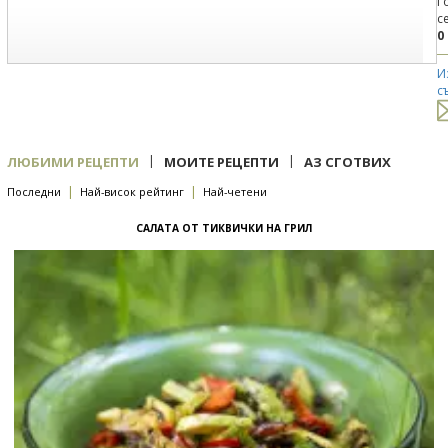
Г
с
0
И
с
|
|
ЛЮБИМИ РЕЦЕПТИ
МОИТЕ РЕЦЕПТИ
АЗ СГОТВИХ
|
|
Последни
Най-висок рейтинг
Най-четени
САЛАТА ОТ ТИКВИЧКИ НА ГРИЛ