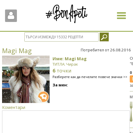
Toggle
navigat
Magi Mag
Потребител от 26.08.2016
Име: Magi Mag
О
"
ТИТЛА: Чирак
6
точки
0
Разберете как да печелите повече значки >>
За мен:
з
М
Коментари