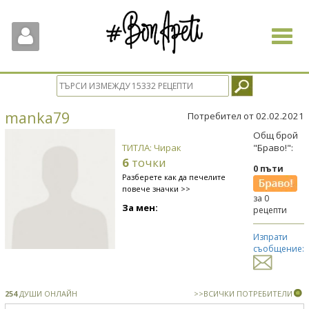
Toggle
navigat
manka79
Потребител от 02.02.2021
Общ брой
ТИТЛА: Чирак
"Браво!":
6
точки
0 пъти
Разберете как да печелите
повече значки >>
за 0
За мен:
рецепти
Изпрати
съобщение:
254
ДУШИ ОНЛАЙН
>>ВСИЧКИ ПОТРЕБИТЕЛИ