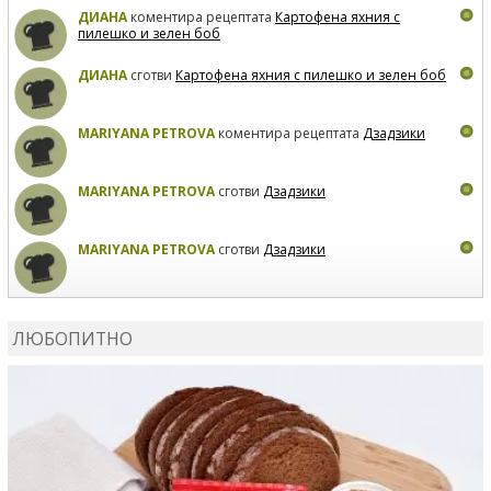
ДИАНА
коментира рецептата
Картофена яхния с
пилешко и зелен боб
ДИАНА
сготви
Картофена яхния с пилешко и зелен боб
MARIYANA PETROVA
коментира рецептата
Дзадзики
MARIYANA PETROVA
сготви
Дзадзики
MARIYANA PETROVA
сготви
Дзадзики
КАРДАШЕВ
коментира рецептата
Сьомга на фурна
ЛЮБОПИТНО
КАРДАШЕВ
коментира рецептата
Свински ребра с
печени картофи