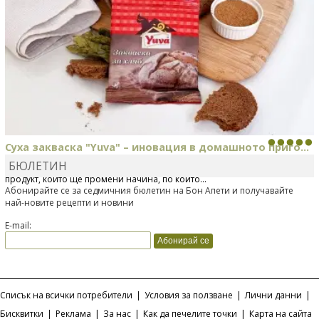
Суха закваска "Yuva" – иновация в домашното приго...
БЮЛЕТИН
Отскоро Лесафр България стартира предлагането на изцяло нов
продукт, който ще промени начина, по който...
Абонирайте се за седмичния бюлетин на Бон Апети и получавайте
най-новите рецепти и новини
E-mail:
Списък на всички потребители
|
Условия за ползване
|
Лични данни
|
Бисквитки
|
Реклама
|
За нас
|
Как да печелите точки
|
Карта на сайта