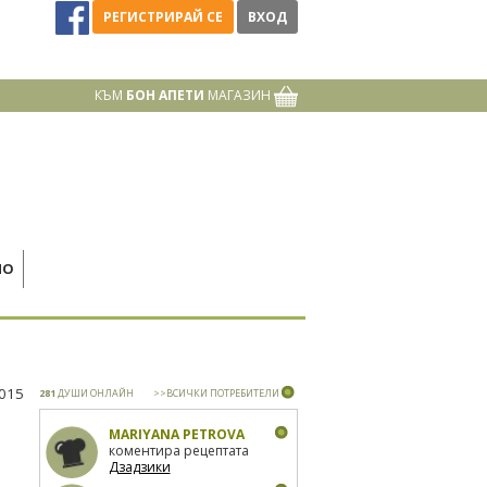
РЕГИСТРИРАЙ СЕ
ВХОД
КЪМ
БОН АПЕТИ
МАГАЗИН
НО
2015
281
ДУШИ ОНЛАЙН
>>ВСИЧКИ ПОТРЕБИТЕЛИ
MARIYANA PETROVA
коментира рецептата
Дзадзики