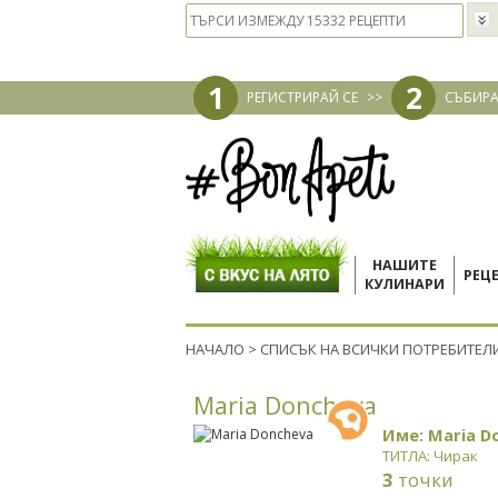
1
2
РЕГИСТРИРАЙ СЕ
>>
СЪБИРА
НАШИТЕ
РЕЦ
КУЛИНАРИ
НАЧАЛО
>
СПИСЪК НА ВСИЧКИ ПОТРЕБИТЕЛ
Maria Doncheva
Име: Maria D
ТИТЛА: Чирак
3
точки