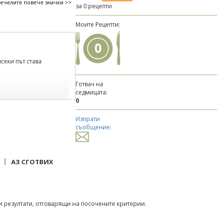
печелите повече значки >>
за 0 рецепти
Моите Рецепти:
0
всеки път става
Готвач на
седмицата:
0
Изпрати
съобщение:
|
АЗ СГОТВИХ
 резултати, отговарящи на посочените критерии.