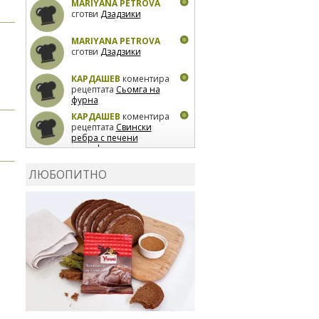
MARIYANA PETROVA
сготви
Дзадзики
MARIYANA PETROVA
сготви
Дзадзики
КАРДАШЕВ
коментира
рецептата
Сьомга на
фурна
КАРДАШЕВ
коментира
рецептата
Свински
ребра с печени
картофи
ВЛАДИМИРА
сготви
Пилешко с бяло вино и
ЛЮБОПИТНО
лимон
MARINA_VITA
коментира рецептата
Киноа със зеленчуци