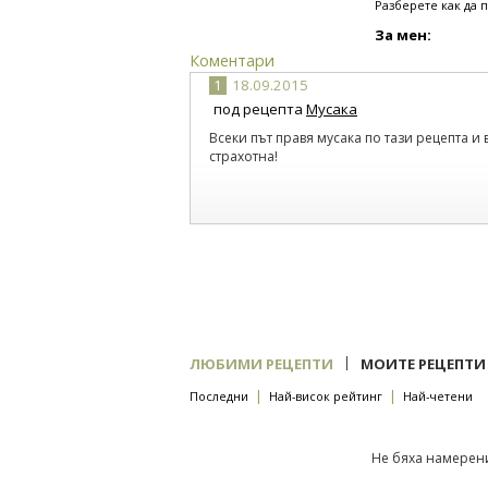
Разберете как да 
За мен:
Коментари
1
18.09.2015
под рецепта
Мусака
Всеки път правя мусака по тази рецепта и 
страхотна!
|
ЛЮБИМИ РЕЦЕПТИ
МОИТЕ РЕЦЕПТИ
|
|
Последни
Най-висок рейтинг
Най-четени
Не бяха намерени