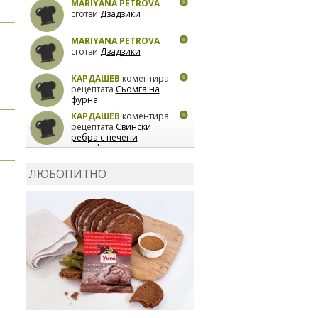
MARIYANA PETROVA
сготви
Дзадзики
MARIYANA PETROVA
сготви
Дзадзики
КАРДАШЕВ
коментира
рецептата
Сьомга на
фурна
КАРДАШЕВ
коментира
рецептата
Свински
ребра с печени
картофи
ВЛАДИМИРА
сготви
Пилешко с бяло вино и
ЛЮБОПИТНО
лимон
MARINA_VITA
коментира рецептата
Киноа със зеленчуци