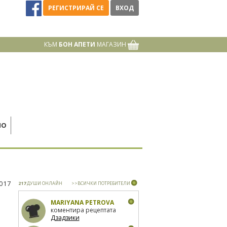
РЕГИСТРИРАЙ СЕ
ВХОД
КЪМ
БОН АПЕТИ
МАГАЗИН
НО
2017
217
ДУШИ ОНЛАЙН
>>ВСИЧКИ ПОТРЕБИТЕЛИ
MARIYANA PETROVA
коментира рецептата
Дзадзики