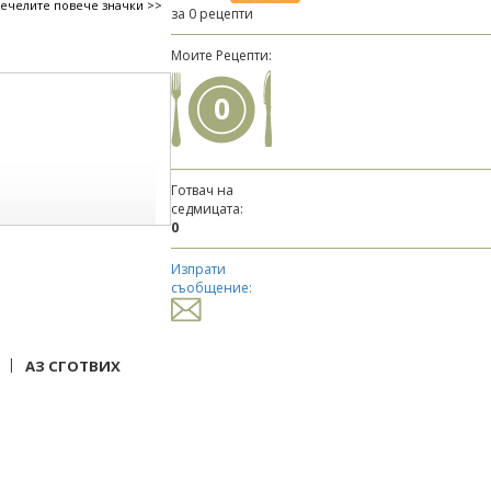
печелите повече значки >>
за 0 рецепти
Моите Рецепти:
0
Готвач на
седмицата:
0
Изпрати
съобщение:
|
АЗ СГОТВИХ