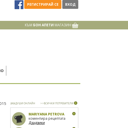
РЕГИСТРИРАЙ СЕ
ВХОД
КЪМ
БОН АПЕТИ
МАГАЗИН
НО
2015
213
ДУШИ ОНЛАЙН
>>ВСИЧКИ ПОТРЕБИТЕЛИ
MARIYANA PETROVA
коментира рецептата
Дзадзики