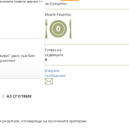
печелите повече значки >>
за 0 рецепти
Моите Рецепти:
0
Готвач на
седмицата:
. жива\" дано съм бил
0
трахотен!
Изпрати
съобщение:
|
АЗ СГОТВИХ
 резултати, отговарящи на посочените критерии.