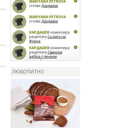
MARIYANA PETROVA
сготви
Дзадзики
MARIYANA PETROVA
сготви
Дзадзики
КАРДАШЕВ
коментира
рецептата
Сьомга на
фурна
КАРДАШЕВ
коментира
рецептата
Свински
ребра с печени
картофи
ВЛАДИМИРА
сготви
Пилешко с бяло вино и
ЛЮБОПИТНО
лимон
MARINA_VITA
коментира рецептата
Киноа със зеленчуци