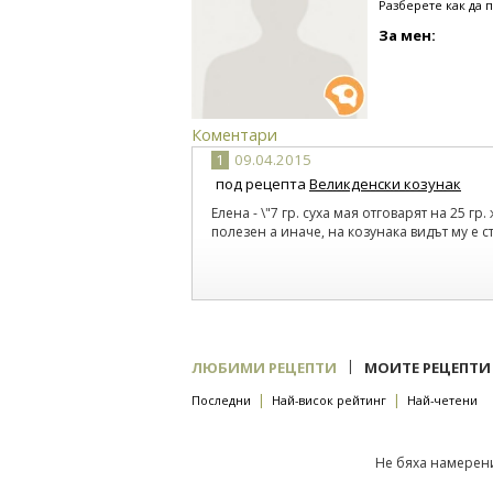
Разберете как да 
За мен:
Коментари
1
09.04.2015
под рецепта
Великденски козунак
Елена - \"7 гр. суха мая отговарят на 25 гр
полезен а иначе, на козунака видът му е с
|
ЛЮБИМИ РЕЦЕПТИ
МОИТЕ РЕЦЕПТИ
|
|
Последни
Най-висок рейтинг
Най-четени
Не бяха намерени