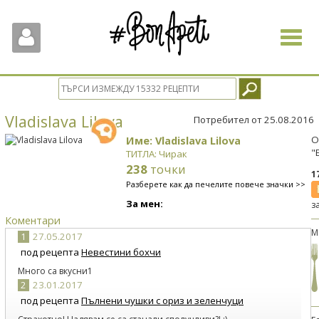
Toggle
navigat
Vladislava Lilova
Потребител от 25.08.2016
Име: Vladislava Lilova
О
"
ТИТЛА: Чирак
238
точки
1
Разберете как да печелите повече значки >>
За мен:
з
Коментари
М
1
27.05.2017
под рецепта
Невестини бохчи
Много са вкусни1
2
23.01.2017
под рецепта
Пълнени чушки с ориз и зеленчуци