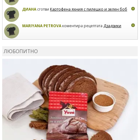
ДИАНА
сготви
Картофена яхния с пилешко и зелен боб
MARIYANA PETROVA
коментира рецептата
Дзадзики
MARIYANA PETROVA
сготви
Дзадзики
ЛЮБОПИТНО
MARIYANA PETROVA
сготви
Дзадзики