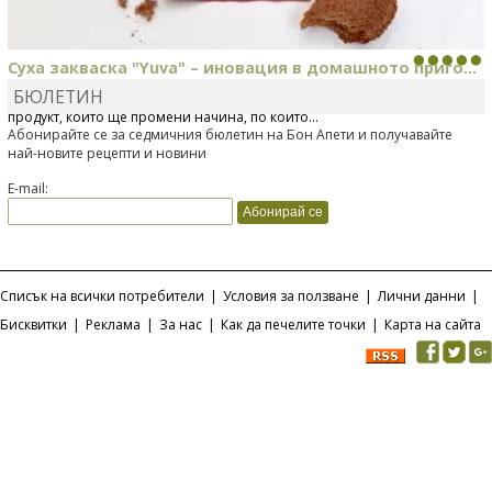
Суха закваска "Yuva" – иновация в домашното приго...
БЮЛЕТИН
Отскоро Лесафр България стартира предлагането на изцяло нов
продукт, който ще промени начина, по който...
Абонирайте се за седмичния бюлетин на Бон Апети и получавайте
най-новите рецепти и новини
E-mail:
Списък на всички потребители
|
Условия за ползване
|
Лични данни
|
Бисквитки
|
Реклама
|
За нас
|
Как да печелите точки
|
Карта на сайта