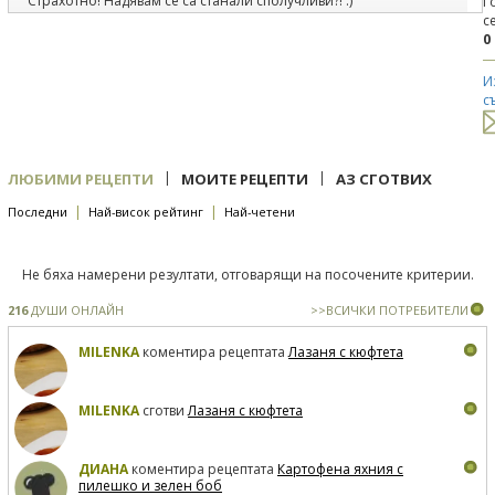
Страхотно! Надявам се са станали сполучливи?! :)
Г
с
3
23.12.2016
0
под рецепта
Дамски каприз
Радвам се, че ви харесва! :)
И
с
|
|
ЛЮБИМИ РЕЦЕПТИ
МОИТЕ РЕЦЕПТИ
АЗ СГОТВИХ
|
|
Последни
Най-висок рейтинг
Най-четени
Не бяха намерени резултати, отговарящи на посочените критерии.
216
ДУШИ ОНЛАЙН
>>ВСИЧКИ ПОТРЕБИТЕЛИ
MILENKA
коментира рецептата
Лазаня с кюфтета
MILENKA
сготви
Лазаня с кюфтета
ДИАНА
коментира рецептата
Картофена яхния с
пилешко и зелен боб