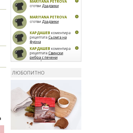
MARIYANA PETROVA
сготви
Дзадзики
MARIYANA PETROVA
сготви
Дзадзики
КАРДАШЕВ
коментира
рецептата
Сьомга на
фурна
КАРДАШЕВ
коментира
рецептата
Свински
ребра с печени
картофи
ВЛАДИМИРА
сготви
Пилешко с бяло вино и
ЛЮБОПИТНО
лимон
MARINA_VITA
коментира рецептата
Киноа със зеленчуци
В