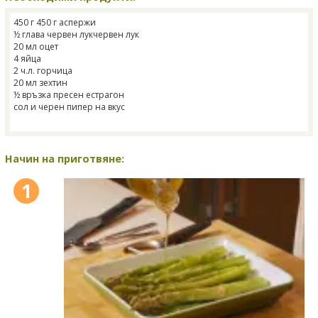
450 г 450 г аспержи
½ глава червен лукчервен лук
20 мл оцет
4 яйца
2 ч.л. горчица
20 мл зехтин
½ връзка пресен естрагон
сол и черен пипер на вкус
Начин на приготвяне:
1