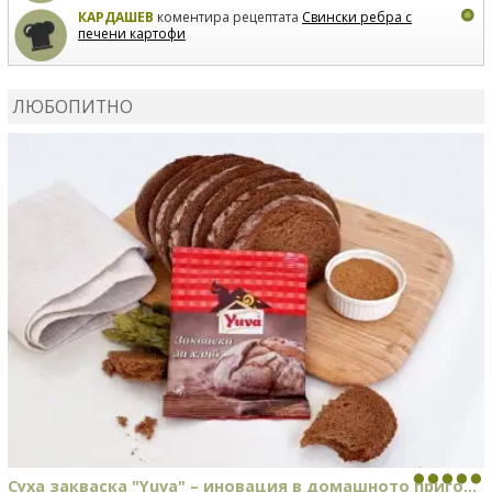
КАРДАШЕВ
коментира рецептата
Свински ребра с
печени картофи
ВЛАДИМИРА
сготви
Пилешко с бяло вино и лимон
ЛЮБОПИТНО
MARINA_VITA
коментира рецептата
Киноа със
зеленчуци
Суха закваска "Yuva" – иновация в домашното приго...