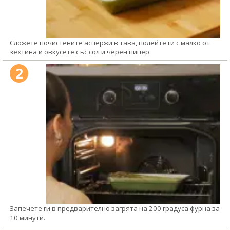
Сложете почистените аспержи в тава, полейте ги с малко от
зехтина и овкусете със сол и черен пипер.
2
Запечете ги в предварително загрята на 200 градуса фурна за
10 минути.