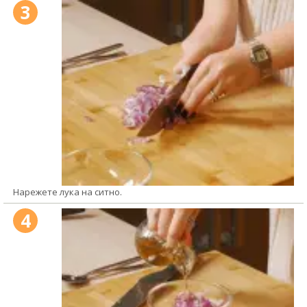
3
Нарежете лука на ситно.
4