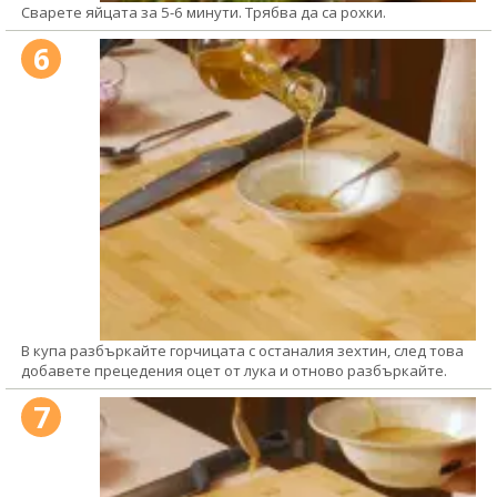
Сварете яйцата за 5-6 минути. Трябва да са рохки.
6
В купа разбъркайте горчицата с останалия зехтин, след това
добавете прецедения оцет от лука и отново разбъркайте.
7