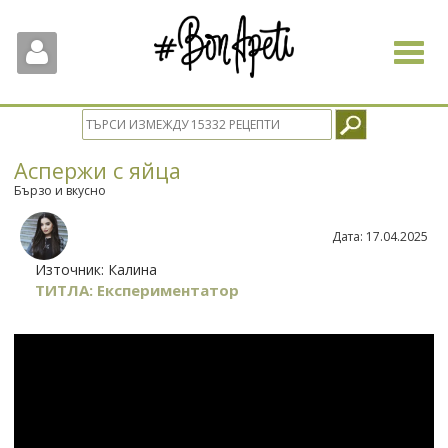
Toggle
navigat
Аспержи с яйца
Бързо и вкусно
Дата:
17.04.2025
Източник:
Калина
ТИТЛА: Експериментатор