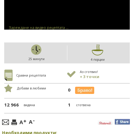
Зареждане на видео рецептата ...
25 минути
4 порции
Аз сготвих!
Сравни рецептата
+ 3 точки
Добави в любими
0
12 966
1
видяна
сготвена
Необходими продукти: