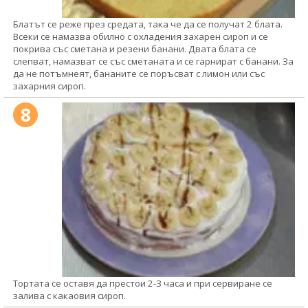
Блатът се реже през средата, така че да се получат 2 блата.
Всеки се намазва обилно с охладения захарен сироп и се
покрива със сметана и резени банани. Двата блата се
слепват, намазват се със сметаната и се гарнират с банани. За
да не потъмнеят, бананите се поръсват с лимон или със
захарния сироп.
8
Тортата се оставя да престои 2-3 часа и при сервиране се
залива с какаовия сироп.