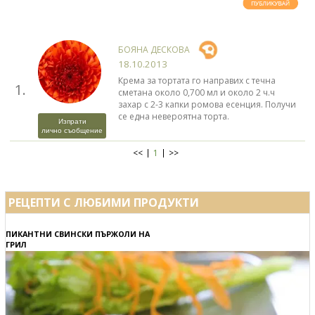
БОЯНА ДЕСКОВА
18.10.2013
Крема за тортата го направих с течна
1.
сметана около 0,700 мл и около 2 ч.ч
захар с 2-3 капки ромова есенция. Получи
се една невероятна торта.
Изпрати
лично съобщение
<<
1
>>
РЕЦЕПТИ С ЛЮБИМИ ПРОДУКТИ
ПИКАНТНИ СВИНСКИ ПЪРЖОЛИ НА
ГРИЛ