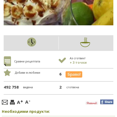
Аз сготвих!
Сравни рецептата
+ 3 точки
Добави в любими
6
492 758
2
видяна
сготвена
Необходими продукти: