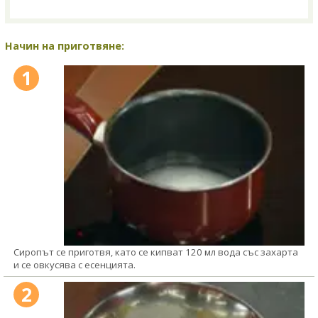
Начин на приготвяне:
1
Сиропът се приготвя, като се кипват 120 мл вода със захарта
и се овкусява с есенцията.
2