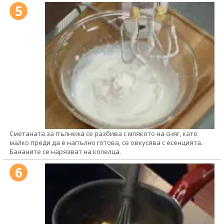
5
Сметаната за пълнежа се разбива с млякото на сняг, като
малко преди да е напълно готова, се овкусява с есенцията.
Бананите се нарязват на колелца.
6