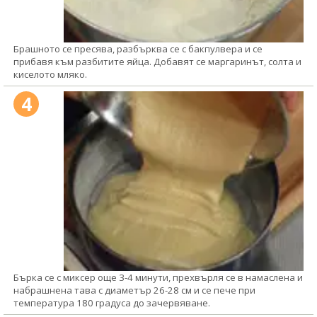
Брашното се пресява, разбърква се с бакпулвера и се
прибавя към разбитите яйца. Добавят се маргаринът, солта и
киселото мляко.
4
Бърка се с миксер още 3-4 минути, прехвърля се в намаслена и
набрашнена тава с диаметър 26-28 см и се пече при
температура 180 градуса до зачервяване.