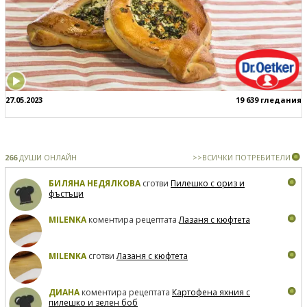
27.05.2023
19 639 гледания
266
ДУШИ ОНЛАЙН
>>ВСИЧКИ ПОТРЕБИТЕЛИ
БИЛЯНА НЕДЯЛКОВА
сготви
Пилешко с ориз и
фъстъци
MILENKA
коментира рецептата
Лазаня с кюфтета
MILENKA
сготви
Лазаня с кюфтета
ДИАНА
коментира рецептата
Картофена яхния с
пилешко и зелен боб