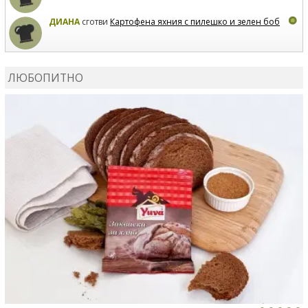
ДИАНА
сготви
Картофена яхния с пилешко и зелен боб
MARIYANA PETROVA
коментира рецептата
Дзадзики
ЛЮБОПИТНО
MARIYANA PETROVA
сготви
Дзадзики