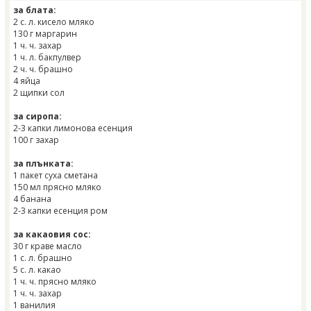
за блата:
2 с. л. кисело мляко
130 г маргарин
1 ч. ч. захар
1 ч. л. бакпулвер
2 ч. ч. брашно
4 яйца
2 щипки сол
за сиропа:
2-3 капки лимонова есенция
100 г захар
за плънката:
1 пакет суха сметана
150 мл прясно мляко
4 банана
2-3 капки есенция ром
за какаовия сос:
30 г краве масло
1 с. л. брашно
5 с. л. какао
1 ч. ч. прясно мляко
1 ч. ч. захар
1 ванилия