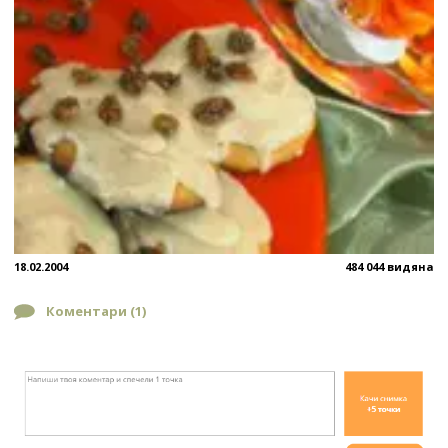
18.02.2004
484 044 видяна
Коментари (
1
)