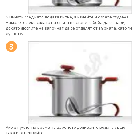
5 минути след като водата кипне, я излейте и сипете студена.
Намалете леко силата на огъня и оставете боба да се вари,
докато люспите не започнат да се отделят от зърната, като ги
духнете.
3
Ако е нужно, по време на варенето доливайте вода, а също
така и отпенвайте.