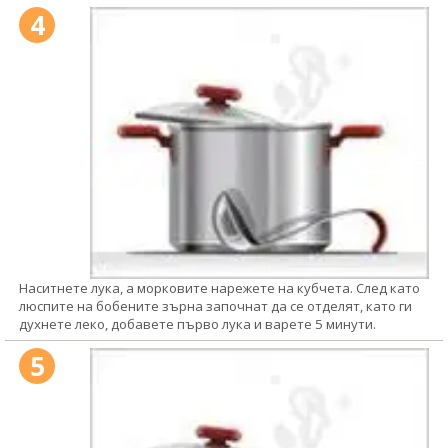
4
Наситнете лука, а морковите нарежете на кубчета. След като
люспите на бобените зърна започнат да се отделят, като ги
духнете леко, добавете първо лука и варете 5 минути.
5