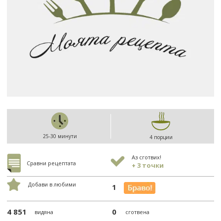
25-30 минути
4 порции
Аз сготвих!
Сравни рецептата
+ 3 точки
Добави в любими
1
4 851
0
видяна
сготвена