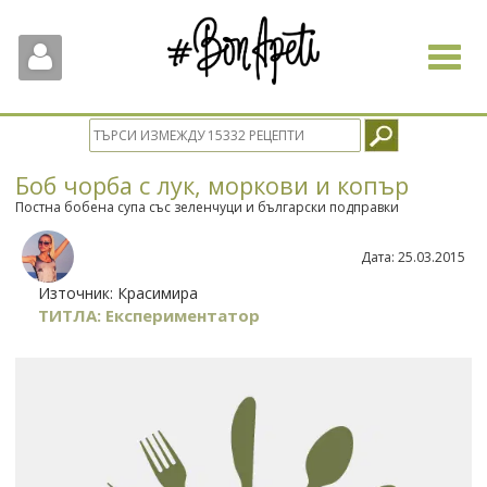
Toggle
navigat
Боб чорба с лук, моркови и копър
Постна бобена супа със зеленчуци и български подправки
Дата:
25.03.2015
Източник:
Красимира
ТИТЛА: Експериментатор