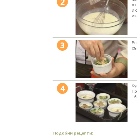
2
от
и 
из
3
Ро
съ
4
Ку
Пр
16
Подобни рецепти: