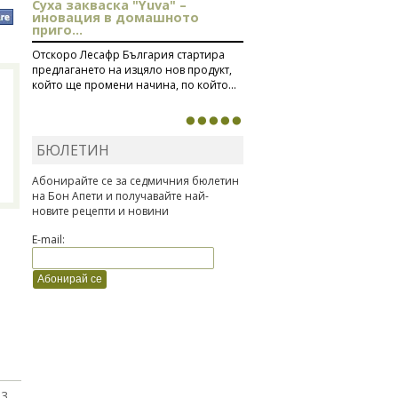
Суха закваска "Yuva" –
иновация в домашното
приго...
Отскоро Лесафр България стартира
предлагането на изцяло нов продукт,
който ще промени начина, по който...
БЮЛЕТИН
Абонирайте се за седмичния бюлетин
на Бон Апети и получавайте най-
новите рецепти и новини
E-mail:
1
 3