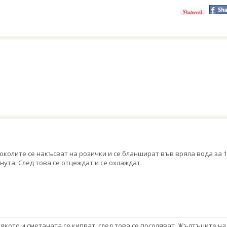
околите се накъсват на розички и се бланшират във вряла вода за 
нута. След това се отцеждат и се охлаждат.
якото и сметаната се кипват, след това се посоляват. Жълтъците на