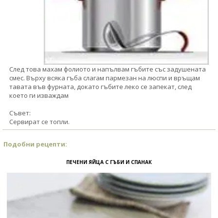
След това махам фолиото и напълвам гъбите със задушената
смес. Върху всяка гъба слагам пармезан на люспи и връщам
тавата във фурната, докато гъбите леко се запекат, след
което ги изваждам
Съвет:
Сервират се топли.
Подобни рецепти:
ПЕЧЕНИ ЯЙЦА С ГЪБИ И СПАНАК