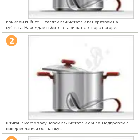
Измивам гъбите. Отделям пънчетата и ги нарязвам на
кубчета. Нареждам гъбите в тавичка, с отвора нагоре.
2
В тиган с масло задушавам пънчетата и ориза. Подправям с
пипер меланж и сол на вкус.