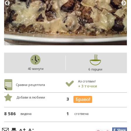
40 минути
6 порции
Аз сготвих!
Сравни рецептата
+ 3 точки
Добави в любими
3
8 586
1
видяна
сготвена