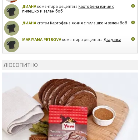
ДИАНА
коментира рецептата
Картофена яхния с
пилешко и зелен боб
ДИАНА
сготви
Картофена яхния с пилешко и зелен боб
MARIYANA PETROVA
коментира рецептата
Дзадзики
MARIYANA PETROVA
сготви
Дзадзики
ЛЮБОПИТНО
MARIYANA PETROVA
сготви
Дзадзики