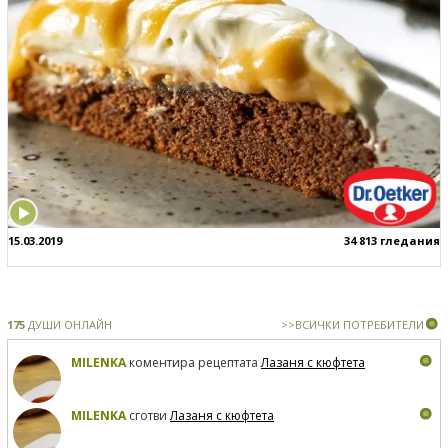
15.03.2019
34 813 гледания
175
ДУШИ ОНЛАЙН
>>ВСИЧКИ ПОТРЕБИТЕЛИ
MILENKA
коментира рецептата
Лазаня с кюфтета
MILENKA
сготви
Лазаня с кюфтета