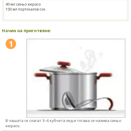
40 мл синьо кюрасо
100 мл портокалов сок
Начин на приготвяне:
1
В чашата се слагат 3–4 кубчета лед и тогава се налива синьо
кюрасо.