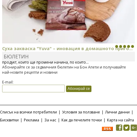
Суха закваска "Yuva" – иновация в домашното приго...
БЮЛЕТИН
Отскоро Лесафр България стартира предлагането на изцяло нов
продукт, който ще промени начина, по който...
Абонирайте се за седмичния бюлетин на Бон Апети и получавайте
най-новите рецепти и новини
E-mail:
Списък на всички потребители
|
Условия за ползване
|
Лични данни
|
Бисквитки
|
Реклама
|
За нас
|
Как да печелите точки
|
Карта на сайта