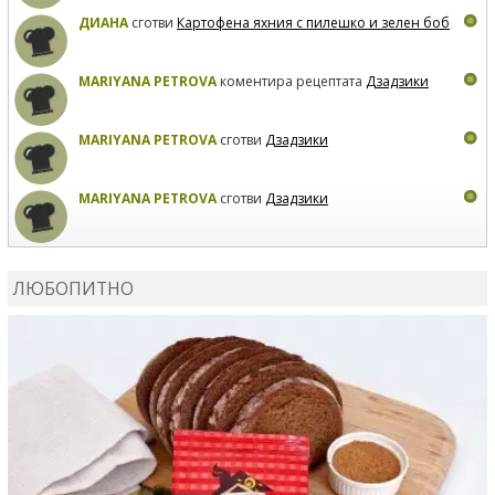
ДИАНА
сготви
Картофена яхния с пилешко и зелен боб
MARIYANA PETROVA
коментира рецептата
Дзадзики
MARIYANA PETROVA
сготви
Дзадзики
MARIYANA PETROVA
сготви
Дзадзики
КАРДАШЕВ
коментира рецептата
Сьомга на фурна
ЛЮБОПИТНО
КАРДАШЕВ
коментира рецептата
Свински ребра с
печени картофи