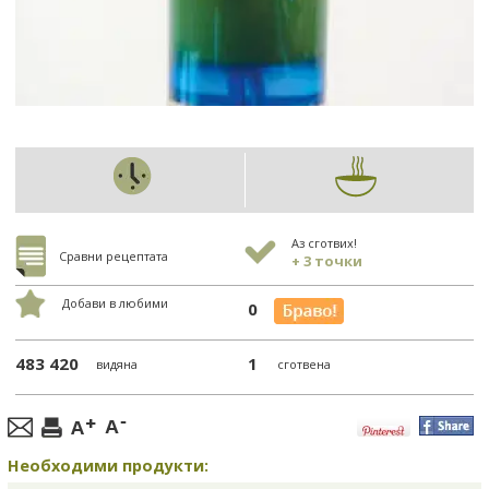
Аз сготвих!
Сравни рецептата
+ 3 точки
Добави в любими
0
483 420
1
видяна
сготвена
Необходими продукти: