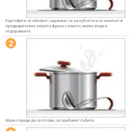
Картофите се обелват, нарязват се на кубчета и се запичат в
предварително загрята фурна с олиото, малко вода и
подправките.
2
Малко преди да са готови, се прибавят гъбите.