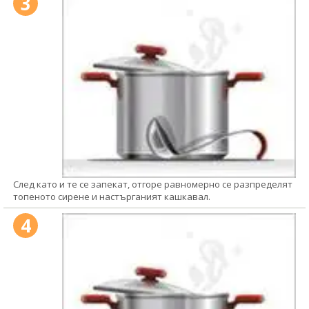
3
След като и те се запекат, отгоре равномерно се разпределят
топеното сирене и настърганият кашкавал.
4