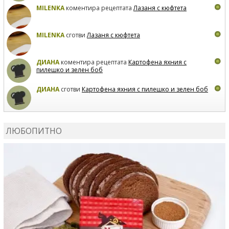
MILENKA
коментира рецептата
Лазаня с кюфтета
MILENKA
сготви
Лазаня с кюфтета
ДИАНА
коментира рецептата
Картофена яхния с
пилешко и зелен боб
ДИАНА
сготви
Картофена яхния с пилешко и зелен боб
MARIYANA PETROVA
коментира рецептата
Дзадзики
ЛЮБОПИТНО
MARIYANA PETROVA
сготви
Дзадзики