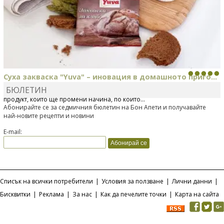
Суха закваска "Yuva" – иновация в домашното приго...
БЮЛЕТИН
Отскоро Лесафр България стартира предлагането на изцяло нов
продукт, който ще промени начина, по който...
Абонирайте се за седмичния бюлетин на Бон Апети и получавайте
най-новите рецепти и новини
E-mail:
Списък на всички потребители
|
Условия за ползване
|
Лични данни
|
Бисквитки
|
Реклама
|
За нас
|
Как да печелите точки
|
Карта на сайта