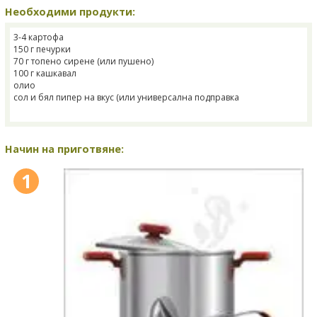
Необходими продукти:
3-4 картофа
150 г печурки
70 г топено сирене (или пушено)
100 г кашкавал
олио
сол и бял пипер на вкус (или универсална подправка
Начин на приготвяне:
1