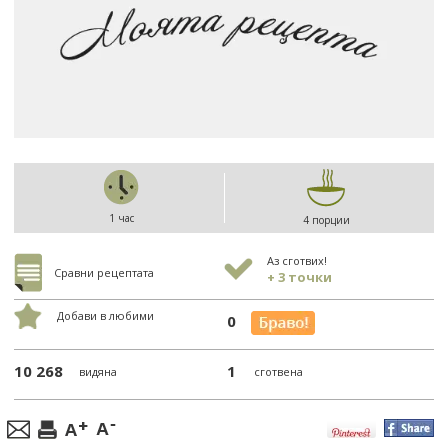
1 час
4 порции
Аз сготвих!
Сравни рецептата
+ 3 точки
Добави в любими
0
10 268
1
видяна
сготвена